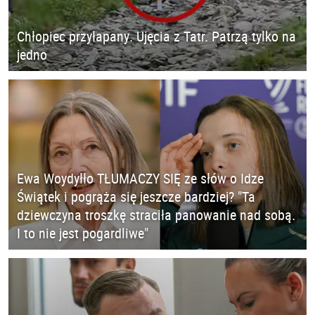
Chłopiec przyłapany. Ujęcia z Tatr. Patrzą tylko na
jedno
Ewa Woydyłło TŁUMACZY SIĘ ze słów o Idze
Świątek i pogrąża się jeszcze bardziej? "Ta
dziewczyna troszkę straciła panowanie nad sobą.
I to nie jest pogardliwe"