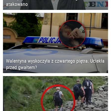
atakowano
Walentyna wyskoczyła z czwartego piętra. Uciekła
przed gwałtem?