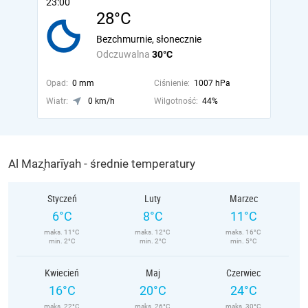
23:00
28°C
Bezchmurnie, słonecznie
Odczuwalna
30°C
Opad:
0 mm
Ciśnienie:
1007 hPa
Wiatr:
0 km/h
Wilgotność:
44%
Al Maz̧harīyah - średnie temperatury
Styczeń
Luty
Marzec
6°C
8°C
11°C
maks. 11°C
maks. 12°C
maks. 16°C
min. 2°C
min. 2°C
min. 5°C
Kwiecień
Maj
Czerwiec
16°C
20°C
24°C
maks. 22°C
maks. 26°C
maks. 30°C