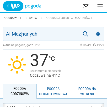
Trwa ładowanie
POLSKA
POGODA WP.PL
SYRIA
POGODA NA JUTRO - AL MAZ̧HARĪYAH
EUROPA
ŚWIAT
Aktualna pogoda, godz.
1:58
05:49
19:29
37
JAKOŚĆ POWIETRZA
Bezchmurnie, słonecznie
Odczuwalna 41°C
POGODA
POGODA
POGODA NA
GODZINOWA
DŁUGOTERMINOWA
WEEKEND