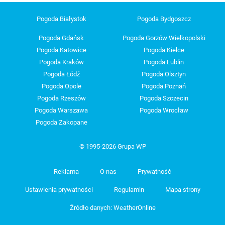
Pogoda Białystok
Pogoda Bydgoszcz
Pogoda Gdańsk
Pogoda Gorzów Wielkopolski
Pogoda Katowice
Pogoda Kielce
Pogoda Kraków
Pogoda Lublin
Pogoda Łódź
Pogoda Olsztyn
Pogoda Opole
Pogoda Poznań
Pogoda Rzeszów
Pogoda Szczecin
Pogoda Warszawa
Pogoda Wrocław
Pogoda Zakopane
© 1995-2026 Grupa WP
Reklama
O nas
Prywatność
Ustawienia prywatności
Regulamin
Mapa strony
Źródło danych: WeatherOnline