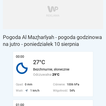
Pogoda Al Maz̧harīyah - pogoda godzinowa
na jutro
- poniedziałek 10 sierpnia
00:00
27°C
Bezchmurnie, słonecznie
Odczuwalna
29°C
Opad:
0 mm
Ciśnienie:
1006 hPa
Wiatr:
1 km/h
Wilgotność:
54%
01:00