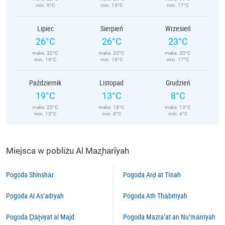
min. 9°C
min. 13°C
min. 17°C
Lipiec
Sierpień
Wrzesień
26°C
26°C
23°C
maks. 32°C
maks. 33°C
maks. 30°C
min. 19°C
min. 19°C
min. 17°C
Październik
Listopad
Grudzień
19°C
13°C
8°C
maks. 25°C
maks. 18°C
maks. 13°C
min. 13°C
min. 8°C
min. 4°C
Miejsca w pobliżu Al Maz̧harīyah
Pogoda Shinshār
Pogoda Arḑ at Tīnah
Pogoda Al As‘adīyah
Pogoda Ath Thābitīyah
Pogoda Ḑāḩiyat al Majd
Pogoda Mazra‘at an Nu‘mānīyah