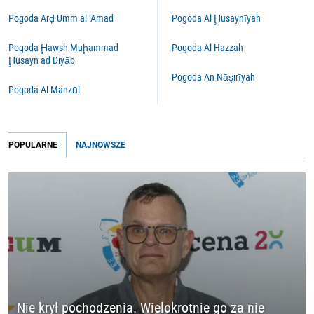
Pogoda Arḑ Umm al ‘Amad
Pogoda Al Ḩusaynīyah
Pogoda Ḩawsh Muḩammad
Pogoda Al Hazzah
Ḩusayn ad Diyāb
Pogoda An Nāşirīyah
Pogoda Al Manzūl
POPULARNE
NAJNOWSZE
Nie krył pochodzenia. Wielokrotnie go za nie