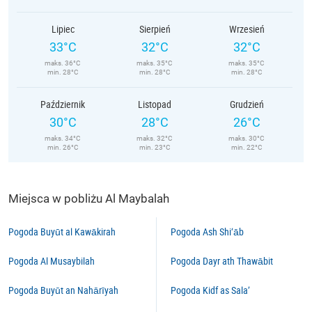
Lipiec
Sierpień
Wrzesień
33°C
32°C
32°C
maks. 36°C
maks. 35°C
maks. 35°C
min. 28°C
min. 28°C
min. 28°C
Październik
Listopad
Grudzień
30°C
28°C
26°C
maks. 34°C
maks. 32°C
maks. 30°C
min. 26°C
min. 23°C
min. 22°C
Miejsca w pobliżu Al Maybalah
Pogoda Buyūt al Kawākirah
Pogoda Ash Shi‘āb
Pogoda Al Musaybilah
Pogoda Dayr ath Thawābit
Pogoda Buyūt an Nahārīyah
Pogoda Kidf as Sala’