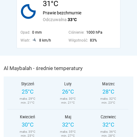
31°C
Prawie bezchmurnie
Odczuwalna
33°C
Opad:
0 mm
Ciśnienie:
1000 hPa
Wiatr:
8 km/h
Wilgotność:
83%
Al Maybalah - średnie temperatury
Styczeń
Luty
Marzec
25°C
26°C
28°C
maks. 29°C
maks. 30°C
maks. 32°C
min. 21°C
min. 21°C
min. 23°C
Kwiecień
Maj
Czerwiec
30°C
32°C
32°C
maks. 35°C
maks. 35°C
maks. 36°C
min. 25°C
min. 27°C
min. 28°C