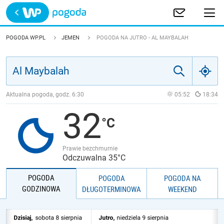
Trwa ładowanie
POLSKA
POGODA WP.PL
JEMEN
POGODA NA JUTRO - AL MAYBALAH
EUROPA
ŚWIAT
Aktualna pogoda, godz.
6:30
05:52
18:34
32
JAKOŚĆ POWIETRZA
Prawie bezchmurnie
Odczuwalna 35°C
POGODA
POGODA
POGODA NA
GODZINOWA
DŁUGOTERMINOWA
WEEKEND