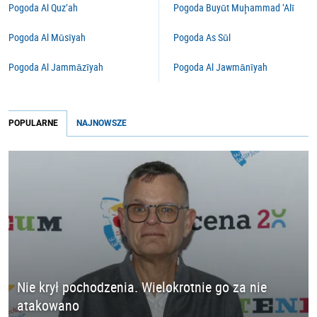
Pogoda Al Quz‘ah
Pogoda Buyūt Muḩammad ‘Alī
Pogoda Al Mūsīyah
Pogoda As Sūl
Pogoda Al Jammāzīyah
Pogoda Al Jawmānīyah
POPULARNE
NAJNOWSZE
Nie krył pochodzenia. Wielokrotnie go za nie
atakowano