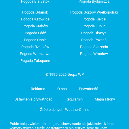
Pogoda Białystok
Pogoda Bydgoszcz
Pogoda Gdańsk
Pogoda Gorzów Wielkopolski
Pogoda Katowice
Pogoda Kielce
Pogoda Kraków
Pogoda Lublin
Pogoda Łódź
Pogoda Olsztyn
Pogoda Opole
Pogoda Poznań
Pogoda Rzeszów
Pogoda Szczecin
Pogoda Warszawa
Pogoda Wrocław
Pogoda Zakopane
© 1995-2026 Grupa WP
Reklama
O nas
Prywatność
Ustawienia prywatności
Regulamin
Mapa strony
Źródło danych: WeatherOnline
Pobieranie, zwielokrotnianie, przechowywanie lub jakiekolwiek inne
wykorzystywanie treści dostępnych w niniejszym serwisie - bez