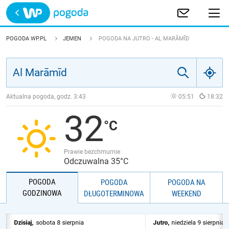
Trwa ładowanie
POLSKA
POGODA WP.PL
JEMEN
POGODA NA JUTRO - AL MARĀMĪD
EUROPA
ŚWIAT
Aktualna pogoda, godz.
3:43
05:51
18:32
32
JAKOŚĆ POWIETRZA
Prawie bezchmurnie
Odczuwalna 35°C
POGODA
POGODA
POGODA NA
GODZINOWA
DŁUGOTERMINOWA
WEEKEND