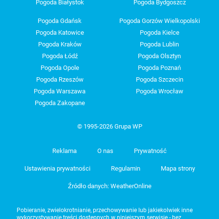
Pogoda Białystok
Pogoda Bydgoszcz
Pogoda Gdańsk
Pogoda Gorzów Wielkopolski
Pogoda Katowice
Pogoda Kielce
Pogoda Kraków
Pogoda Lublin
Pogoda Łódź
Pogoda Olsztyn
Pogoda Opole
Pogoda Poznań
Pogoda Rzeszów
Pogoda Szczecin
Pogoda Warszawa
Pogoda Wrocław
Pogoda Zakopane
© 1995-2026 Grupa WP
Reklama
O nas
Prywatność
Ustawienia prywatności
Regulamin
Mapa strony
Źródło danych: WeatherOnline
Pobieranie, zwielokrotnianie, przechowywanie lub jakiekolwiek inne
wykorzystywanie treści dostępnych w niniejszym serwisie - bez