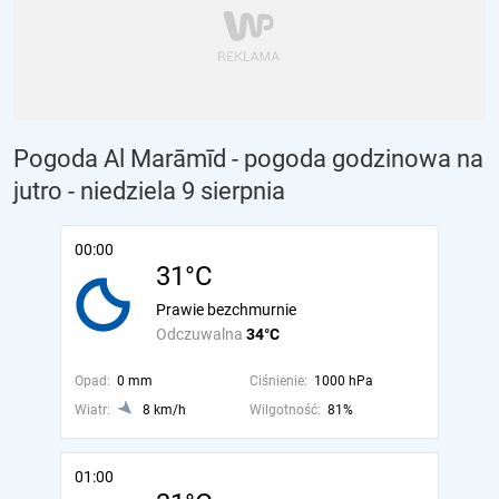
Pogoda Al Marāmīd - pogoda godzinowa na
jutro
- niedziela 9 sierpnia
00:00
31°C
Prawie bezchmurnie
Odczuwalna
34°C
Opad:
0 mm
Ciśnienie:
1000 hPa
Wiatr:
8 km/h
Wilgotność:
81%
01:00