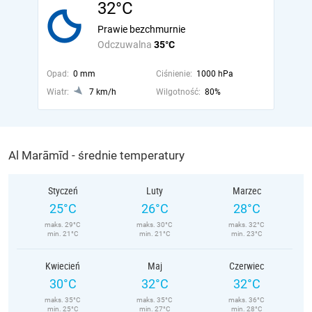
32°C
Prawie bezchmurnie
Odczuwalna
35°C
Opad:
0 mm
Ciśnienie:
1000 hPa
Wiatr:
7 km/h
Wilgotność:
80%
Al Marāmīd - średnie temperatury
Styczeń
Luty
Marzec
25°C
26°C
28°C
maks. 29°C
maks. 30°C
maks. 32°C
min. 21°C
min. 21°C
min. 23°C
Kwiecień
Maj
Czerwiec
30°C
32°C
32°C
maks. 35°C
maks. 35°C
maks. 36°C
min. 25°C
min. 27°C
min. 28°C