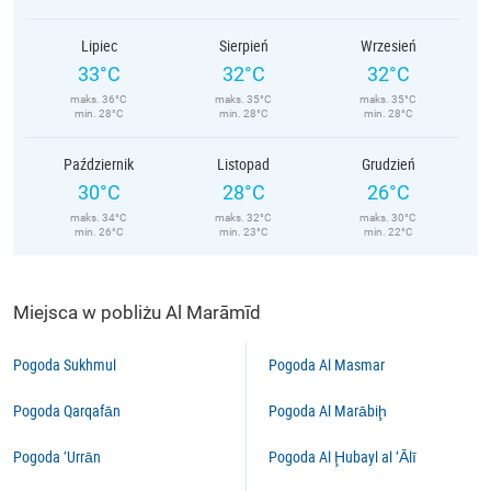
Lipiec
Sierpień
Wrzesień
33°C
32°C
32°C
maks. 36°C
maks. 35°C
maks. 35°C
min. 28°C
min. 28°C
min. 28°C
Październik
Listopad
Grudzień
30°C
28°C
26°C
maks. 34°C
maks. 32°C
maks. 30°C
min. 26°C
min. 23°C
min. 22°C
Miejsca w pobliżu Al Marāmīd
Pogoda Sukhmul
Pogoda Al Masmar
Pogoda Qarqafān
Pogoda Al Marābiḩ
Pogoda ‘Urrān
Pogoda Al Ḩubayl al ‘Ālī