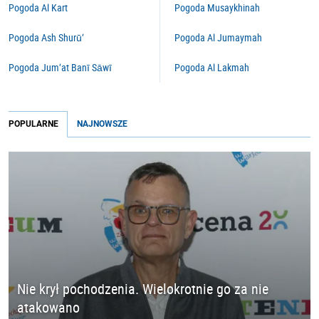
Pogoda Al Kart
Pogoda Musaykhinah
Pogoda Ash Shurū‘
Pogoda Al Jumaymah
Pogoda Jum‘at Banī Sāwī
Pogoda Al Lakmah
POPULARNE
NAJNOWSZE
Nie krył pochodzenia. Wielokrotnie go za nie
atakowano