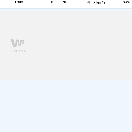
0 mm
1000 hPa
83%
8 km/h