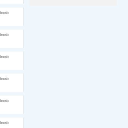
tność:
tność:
tność:
tność:
tność:
tność: