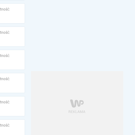
tność:
tność:
tność:
tność:
tność:
tność: