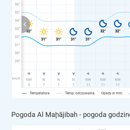
36°
35°
34°
33°
32°
31°
30°
29°
km/h
Temperatura
Temp. odczuwalna
Opady w mm:
Pogoda Al Maḩājibah - pogoda godzin