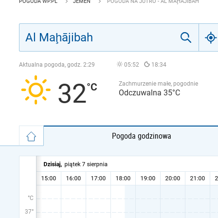
POGODA WP.PL
JEMEN
POGODA NA JUTRO - AL MAḨĀJIBAH
Aktualna pogoda, godz.
2:29
05:52
18:34
32
Zachmurzenie małe, pogodnie
Odczuwalna 35°C
Pogoda godzinowa
°C
37°