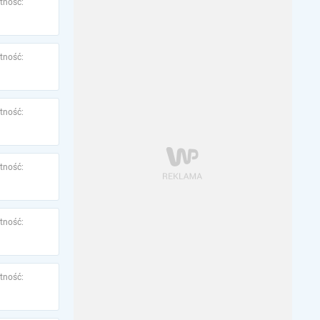
tność:
tność:
tność:
tność:
tność:
tność: