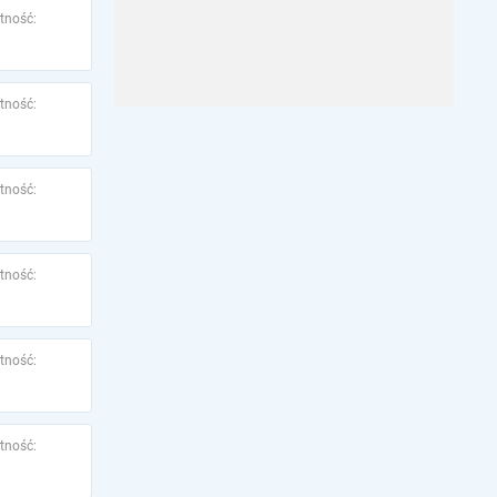
tność:
tność:
tność:
tność:
tność:
tność: