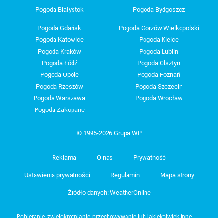
Pogoda Białystok
Pogoda Bydgoszcz
Pogoda Gdańsk
Pogoda Gorzów Wielkopolski
Pogoda Katowice
Pogoda Kielce
Pogoda Kraków
Pogoda Lublin
Pogoda Łódź
Pogoda Olsztyn
Pogoda Opole
Pogoda Poznań
Pogoda Rzeszów
Pogoda Szczecin
Pogoda Warszawa
Pogoda Wrocław
Pogoda Zakopane
© 1995-2026 Grupa WP
Reklama
O nas
Prywatność
Ustawienia prywatności
Regulamin
Mapa strony
Źródło danych: WeatherOnline
Pobieranie, zwielokrotnianie, przechowywanie lub jakiekolwiek inne