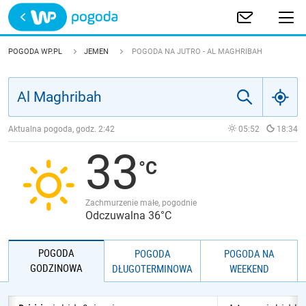
Trwa ładowanie
POLSKA
POGODA WP.PL
JEMEN
POGODA NA JUTRO - AL MAGHRIBAH
EUROPA
ŚWIAT
Aktualna pogoda, godz.
2:42
05:52
18:34
33
JAKOŚĆ POWIETRZA
Zachmurzenie małe, pogodnie
Odczuwalna 36°C
POGODA
POGODA
POGODA NA
GODZINOWA
DŁUGOTERMINOWA
WEEKEND