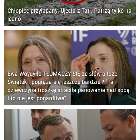
Chłopiec przyłapany. Ujęcia z Tatr. Patrzą tylko na
jedno
Ewa Woydyłło TŁUMACZY SIĘ ze słów o Idze
Świątek i pogrąża się jeszcze bardziej? "Ta
dziewczyna troszkę straciła panowanie nad sobą.
I to nie jest pogardliwe"