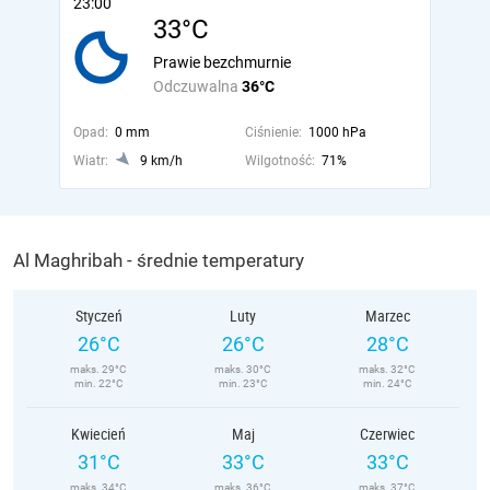
23:00
33°C
Prawie bezchmurnie
Odczuwalna
36°C
Opad:
0 mm
Ciśnienie:
1000 hPa
Wiatr:
9 km/h
Wilgotność:
71%
Al Maghribah - średnie temperatury
Styczeń
Luty
Marzec
26°C
26°C
28°C
maks. 29°C
maks. 30°C
maks. 32°C
min. 22°C
min. 23°C
min. 24°C
Kwiecień
Maj
Czerwiec
31°C
33°C
33°C
maks. 34°C
maks. 36°C
maks. 37°C