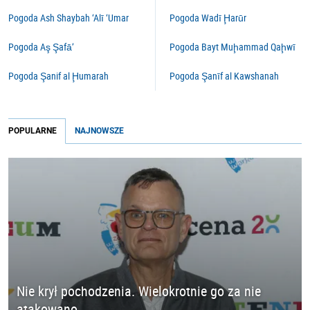
Pogoda Ash Shaybah ‘Alī ‘Umar
Pogoda Wadī Ḩarūr
Pogoda Aş Şafā’
Pogoda Bayt Muḩammad Qaḩwī
Pogoda Şanif al Ḩumarah
Pogoda Şanīf al Kawshanah
POPULARNE
NAJNOWSZE
Nie krył pochodzenia. Wielokrotnie go za nie
atakowano