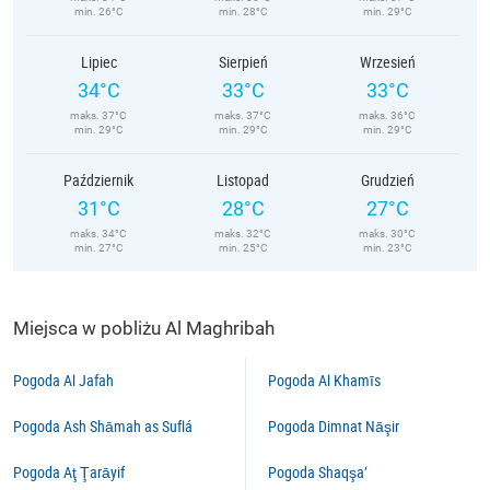
min. 26°C
min. 28°C
min. 29°C
Lipiec
Sierpień
Wrzesień
34°C
33°C
33°C
maks. 37°C
maks. 37°C
maks. 36°C
min. 29°C
min. 29°C
min. 29°C
Październik
Listopad
Grudzień
31°C
28°C
27°C
maks. 34°C
maks. 32°C
maks. 30°C
min. 27°C
min. 25°C
min. 23°C
Miejsca w pobliżu Al Maghribah
Pogoda Al Jafah
Pogoda Al Khamīs
Pogoda Ash Shāmah as Suflá
Pogoda Dimnat Nāşir
Pogoda Aţ Ţarāyif
Pogoda Shaqşa‘