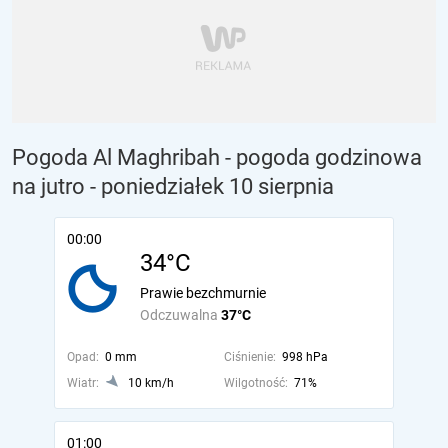
Pogoda Al Maghribah - pogoda godzinowa
na jutro
- poniedziałek 10 sierpnia
00:00
34°C
Prawie bezchmurnie
Odczuwalna
37°C
Opad:
0 mm
Ciśnienie:
998 hPa
Wiatr:
10 km/h
Wilgotność:
71%
01:00