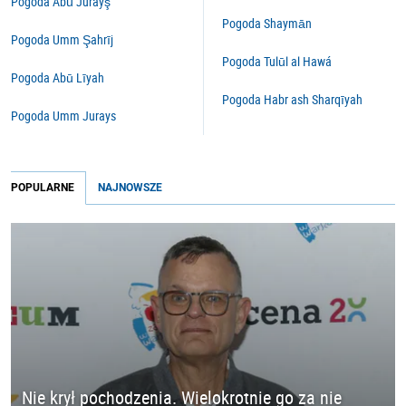
Pogoda Abū Jurayş
Pogoda Shaymān
Pogoda Umm Şahrīj
Pogoda Tulūl al Hawá
Pogoda Abū Līyah
Pogoda Habr ash Sharqīyah
Pogoda Umm Jurays
POPULARNE
NAJNOWSZE
Nie krył pochodzenia. Wielokrotnie go za nie