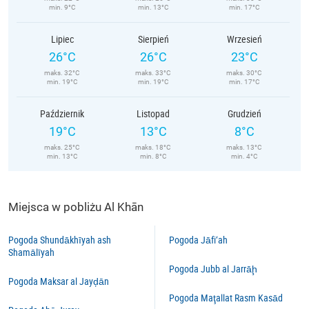
min. 9°C
min. 13°C
min. 17°C
Lipiec
Sierpień
Wrzesień
26°C
26°C
23°C
maks. 32°C
maks. 33°C
maks. 30°C
min. 19°C
min. 19°C
min. 17°C
Październik
Listopad
Grudzień
19°C
13°C
8°C
maks. 25°C
maks. 18°C
maks. 13°C
min. 13°C
min. 8°C
min. 4°C
Miejsca w pobliżu Al Khān
Pogoda Shundākhīyah ash
Pogoda Jāfi‘ah
Shamālīyah
Pogoda Jubb al Jarrāḩ
Pogoda Maksar al Jayḑān
Pogoda Maţallat Rasm Kasād