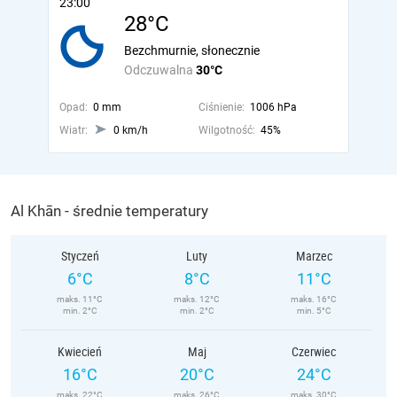
23:00
28°C
Bezchmurnie, słonecznie
Odczuwalna
30°C
Opad:
0 mm
Ciśnienie:
1006 hPa
Wiatr:
0 km/h
Wilgotność:
45%
Al Khān - średnie temperatury
Styczeń
Luty
Marzec
6°C
8°C
11°C
maks. 11°C
maks. 12°C
maks. 16°C
min. 2°C
min. 2°C
min. 5°C
Kwiecień
Maj
Czerwiec
16°C
20°C
24°C
maks. 22°C
maks. 26°C
maks. 30°C