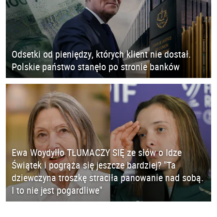
Odsetki od pieniędzy, których klient nie dostał.
Polskie państwo stanęło po stronie banków
Ewa Woydyłło TŁUMACZY SIĘ ze słów o Idze
Świątek i pogrąża się jeszcze bardziej? "Ta
dziewczyna troszkę straciła panowanie nad sobą.
I to nie jest pogardliwe"