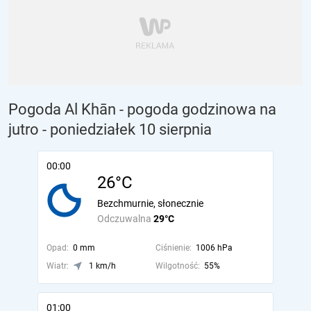
Pogoda Al Khān - pogoda godzinowa na
jutro
- poniedziałek 10 sierpnia
00:00
26°C
Bezchmurnie, słonecznie
Odczuwalna
29°C
Opad:
0 mm
Ciśnienie:
1006 hPa
Wiatr:
1 km/h
Wilgotność:
55%
01:00