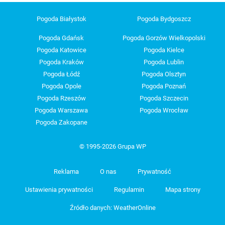
Pogoda Białystok
Pogoda Bydgoszcz
Pogoda Gdańsk
Pogoda Gorzów Wielkopolski
Pogoda Katowice
Pogoda Kielce
Pogoda Kraków
Pogoda Lublin
Pogoda Łódź
Pogoda Olsztyn
Pogoda Opole
Pogoda Poznań
Pogoda Rzeszów
Pogoda Szczecin
Pogoda Warszawa
Pogoda Wrocław
Pogoda Zakopane
© 1995-2026 Grupa WP
Reklama
O nas
Prywatność
Ustawienia prywatności
Regulamin
Mapa strony
Źródło danych: WeatherOnline