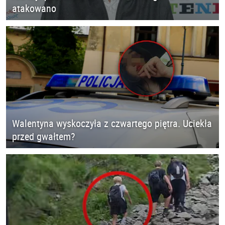
atakowano
Walentyna wyskoczyła z czwartego piętra. Uciekła
przed gwałtem?