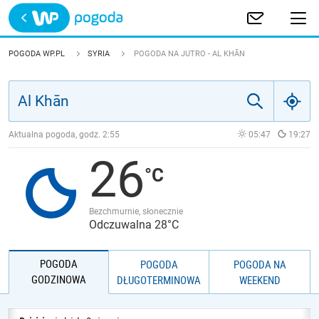
Trwa ładowanie
POLSKA
POGODA WP.PL
SYRIA
POGODA NA JUTRO - AL KHĀN
EUROPA
ŚWIAT
Aktualna pogoda, godz.
2:55
05:47
19:27
26
JAKOŚĆ POWIETRZA
Bezchmurnie, słonecznie
Odczuwalna 28°C
POGODA
POGODA
POGODA NA
GODZINOWA
DŁUGOTERMINOWA
WEEKEND