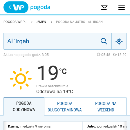
Trwa ładowanie
POLSKA
POGODA WP.PL
JEMEN
POGODA NA JUTRO - AL ‘IRQAH
EUROPA
ŚWIAT
Aktualna pogoda, godz.
3:05
05:48
18:29
19
JAKOŚĆ POWIETRZA
Prawie bezchmurnie
Odczuwalna 19°C
POGODA
POGODA
POGODA NA
GODZINOWA
DŁUGOTERMINOWA
WEEKEND