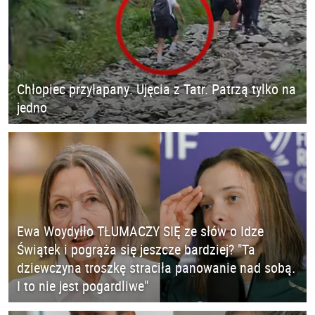
Chłopiec przyłapany. Ujęcia z Tatr. Patrzą tylko na
jedno
Ewa Woydyłło TŁUMACZY SIĘ ze słów o Idze
Świątek i pogrąża się jeszcze bardziej? "Ta
dziewczyna troszkę straciła panowanie nad sobą.
I to nie jest pogardliwe"