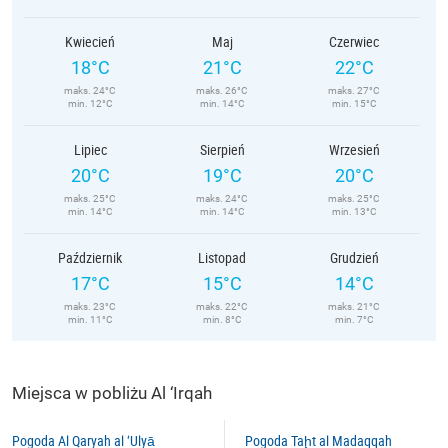
Kwiecień
Maj
Czerwiec
18°C
21°C
22°C
maks. 24°C
maks. 26°C
maks. 27°C
min. 12°C
min. 14°C
min. 15°C
Lipiec
Sierpień
Wrzesień
20°C
19°C
20°C
maks. 25°C
maks. 24°C
maks. 25°C
min. 14°C
min. 14°C
min. 13°C
Październik
Listopad
Grudzień
17°C
15°C
14°C
maks. 23°C
maks. 22°C
maks. 21°C
min. 11°C
min. 8°C
min. 7°C
Miejsca w pobliżu Al ‘Irqah
Pogoda Al Qaryah al ‘Ulyā
Pogoda Taḩt al Madaqqah