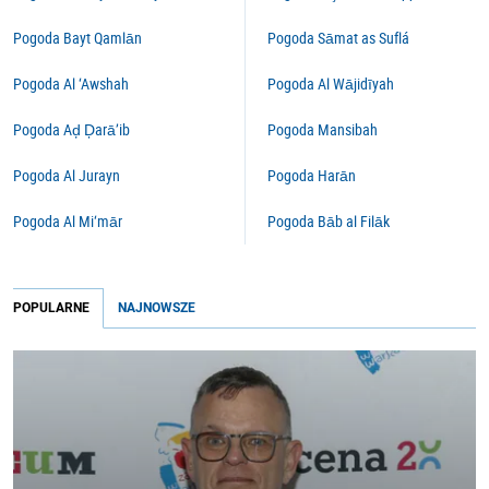
Pogoda Bayt Qamlān
Pogoda Sāmat as Suflá
Pogoda Al ‘Awshah
Pogoda Al Wājidīyah
Pogoda Aḑ Ḑarā’ib
Pogoda Mansibah
Pogoda Al Jurayn
Pogoda Harān
Pogoda Al Mi‘mār
Pogoda Bāb al Filāk
POPULARNE
NAJNOWSZE