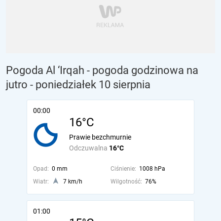
Pogoda Al ‘Irqah - pogoda godzinowa na
jutro
- poniedziałek 10 sierpnia
00:00
16°C
Prawie bezchmurnie
Odczuwalna
16°C
Opad:
0 mm
Ciśnienie:
1008 hPa
Wiatr:
7 km/h
Wilgotność:
76%
01:00