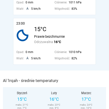
Opad:
0 mm
Ciśnienie:
1011 hPa
Wiatr:
5 km/h
Wilgotność:
83%
23:00
15°C
Prawie bezchmurnie
Odczuwalna
16°C
Opad:
0 mm
Ciśnienie:
1010 hPa
Wiatr:
5 km/h
Wilgotność:
82%
Al ‘Irqah - średnie temperatury
Styczeń
Luty
Marzec
15°C
16°C
17°C
maks. 21°C
maks. 23°C
maks. 24°C
min. 7°C
min. 9°C
min. 10°C