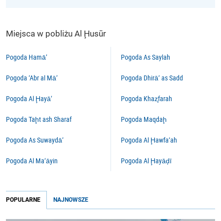
Miejsca w pobliżu Al Ḩusūr
Pogoda Hamā’
Pogoda As Saylah
Pogoda ‘Abr al Mā’
Pogoda Dhirā‘ as Sadd
Pogoda Al Ḩayā’
Pogoda Khaz̧farah
Pogoda Taḩt ash Sharaf
Pogoda Maqdaḩ
Pogoda As Suwaydā’
Pogoda Al Ḩawfa‘ah
Pogoda Al Ma‘āyin
Pogoda Al Ḩayāḑī
POPULARNE
NAJNOWSZE