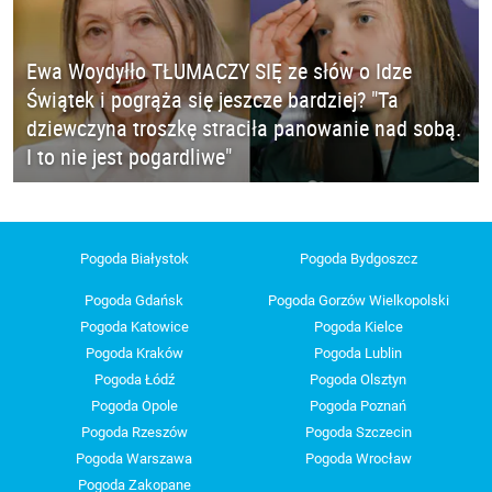
Ewa Woydyłło TŁUMACZY SIĘ ze słów o Idze
Świątek i pogrąża się jeszcze bardziej? "Ta
dziewczyna troszkę straciła panowanie nad sobą.
I to nie jest pogardliwe"
Pogoda Białystok
Pogoda Bydgoszcz
Pogoda Gdańsk
Pogoda Gorzów Wielkopolski
Pogoda Katowice
Pogoda Kielce
Pogoda Kraków
Pogoda Lublin
Pogoda Łódź
Pogoda Olsztyn
Pogoda Opole
Pogoda Poznań
Pogoda Rzeszów
Pogoda Szczecin
Pogoda Warszawa
Pogoda Wrocław
Pogoda Zakopane