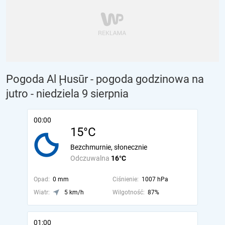
Pogoda Al Ḩusūr - pogoda godzinowa na
jutro
- niedziela 9 sierpnia
00:00
15°C
Bezchmurnie, słonecznie
Odczuwalna
16°C
Opad:
0 mm
Ciśnienie:
1007 hPa
Wiatr:
5 km/h
Wilgotność:
87%
01:00