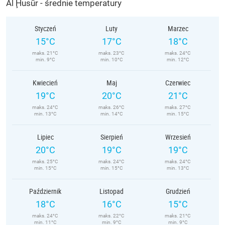
Al Ḩusūr - średnie temperatury
Styczeń
Luty
Marzec
15°C
17°C
18°C
maks. 21°C
maks. 23°C
maks. 24°C
min. 9°C
min. 10°C
min. 12°C
Kwiecień
Maj
Czerwiec
19°C
20°C
21°C
maks. 24°C
maks. 26°C
maks. 27°C
min. 13°C
min. 14°C
min. 15°C
Lipiec
Sierpień
Wrzesień
20°C
19°C
19°C
maks. 25°C
maks. 24°C
maks. 24°C
min. 15°C
min. 15°C
min. 13°C
Październik
Listopad
Grudzień
18°C
16°C
15°C
maks. 24°C
maks. 22°C
maks. 21°C
min. 11°C
min. 9°C
min. 9°C