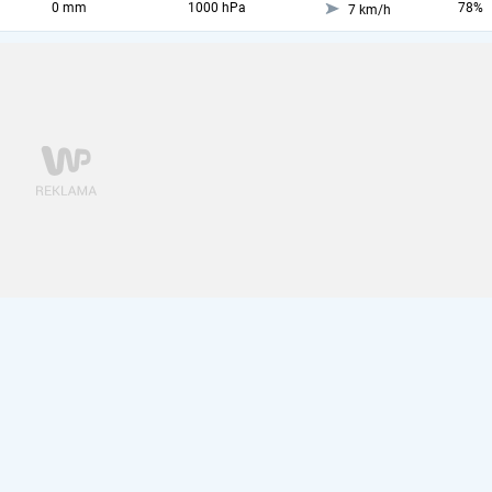
0 mm
1000 hPa
78%
7 km/h