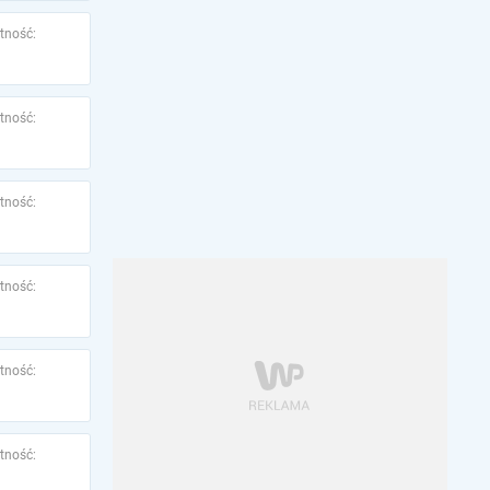
tność:
tność:
tność:
tność:
tność:
tność: