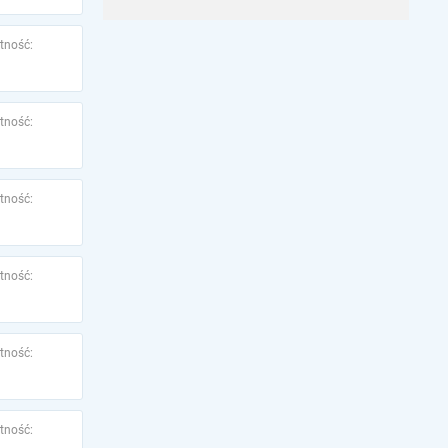
tność:
tność:
tność:
tność:
tność:
tność: