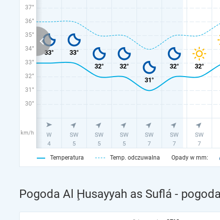
37°
36°
35°
34°
33°
32°
31°
30°
km/h
Temperatura
Temp. odczuwalna
Opady w mm:
Pogoda Al Ḩusayyah as Suflá - pogod