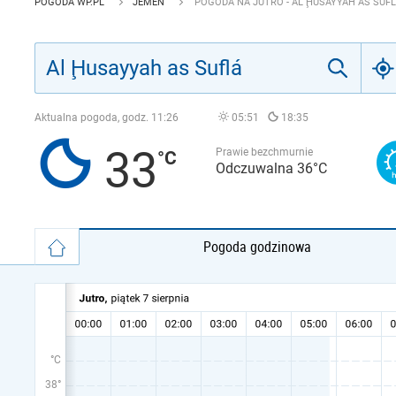
POGODA WP.PL
JEMEN
POGODA NA JUTRO - AL ḨUSAYYAH AS SUF
Aktualna pogoda, godz.
11:26
05:51
18:35
33
Prawie bezchmurnie
Odczuwalna 36°C
Pogoda godzinowa
°C
38°