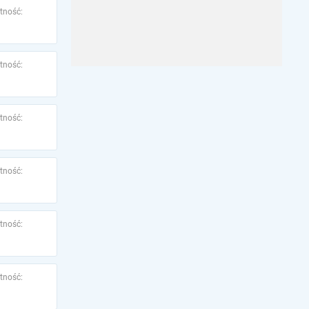
tność:
tność:
tność:
tność:
tność:
tność: