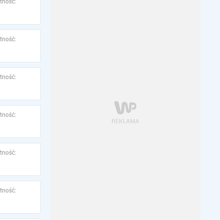
tność:
tność:
tność:
tność:
tność:
tność: