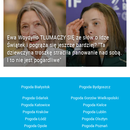
Ewa Woydyłło TŁUMACZY SIĘ ze słów o Idze
Świątek i pogrąża się jeszcze bardziej? "Ta
dziewczyna troszkę straciła panowanie nad sobą.
I to nie jest pogardliwe"
Pogoda Białystok
Pogoda Bydgoszcz
Pogoda Gdańsk
Pogoda Gorzów Wielkopolski
Pogoda Katowice
Pogoda Kielce
Pogoda Kraków
Pogoda Lublin
Pogoda Łódź
Pogoda Olsztyn
Pogoda Opole
Pogoda Poznań