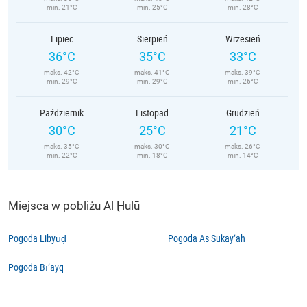
min. 21°C
min. 25°C
min. 28°C
Lipiec
Sierpień
Wrzesień
36°C
35°C
33°C
maks. 42°C
maks. 41°C
maks. 39°C
min. 29°C
min. 29°C
min. 26°C
Październik
Listopad
Grudzień
30°C
25°C
21°C
maks. 35°C
maks. 30°C
maks. 26°C
min. 22°C
min. 18°C
min. 14°C
Miejsca w pobliżu Al Ḩulū
Pogoda Libyūḑ
Pogoda As Sukay‘ah
Pogoda Bī‘ayq