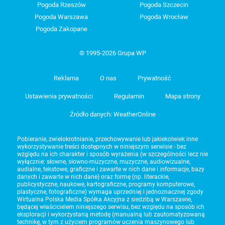
Pogoda Rzeszów
Pogoda Szczecin
Pogoda Warszawa
Pogoda Wrocław
Pogoda Zakopane
© 1995-2026 Grupa WP
Reklama
O nas
Prywatność
Ustawienia prywatności
Regulamin
Mapa strony
Źródło danych: WeatherOnline
Pobieranie, zwielokrotnianie, przechowywanie lub jakiekolwiek inne
wykorzystywanie treści dostępnych w niniejszym serwisie - bez
względu na ich charakter i sposób wyrażenia (w szczególności lecz nie
wyłącznie: słowne, słowno-muzyczne, muzyczne, audiowizualne,
audialne, tekstowe, graficzne i zawarte w nich dane i informacje, bazy
danych i zawarte w nich dane) oraz formę (np. literackie,
publicystyczne, naukowe, kartograficzne, programy komputerowe,
plastyczne, fotograficzne) wymaga uprzedniej i jednoznacznej zgody
Wirtualna Polska Media Spółka Akcyjna z siedzibą w Warszawie,
będącej właścicielem niniejszego serwisu, bez względu na sposób ich
eksploracji i wykorzystaną metodę (manualną lub zautomatyzowaną
technikę, w tym z użyciem programów uczenia maszynowego lub