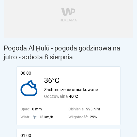
Pogoda Al Ḩulū - pogoda godzinowa na
jutro
- sobota 8 sierpnia
00:00
36°C
Zachmurzenie umiarkowane
Odczuwalna
40°C
Opad:
0 mm
Ciśnienie:
998 hPa
Wiatr:
13 km/h
Wilgotność:
29%
01:00