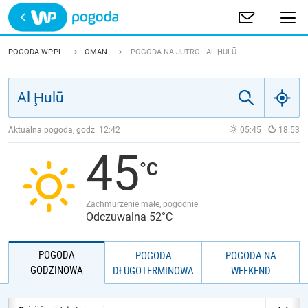
Trwa ładowanie
POLSKA
POGODA WP.PL
OMAN
POGODA NA JUTRO - AL ḨULŪ
EUROPA
ŚWIAT
Aktualna pogoda, godz.
12:42
05:45
18:53
45
JAKOŚĆ POWIETRZA
Zachmurzenie małe, pogodnie
Odczuwalna 52°C
POGODA
POGODA
POGODA NA
GODZINOWA
DŁUGOTERMINOWA
WEEKEND