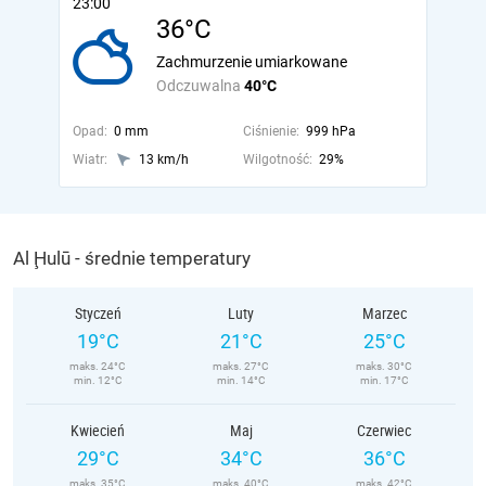
23:00
36°C
Zachmurzenie umiarkowane
Odczuwalna
40°C
Opad:
0 mm
Ciśnienie:
999 hPa
Wiatr:
13 km/h
Wilgotność:
29%
Al Ḩulū - średnie temperatury
Styczeń
Luty
Marzec
19°C
21°C
25°C
maks. 24°C
maks. 27°C
maks. 30°C
min. 12°C
min. 14°C
min. 17°C
Kwiecień
Maj
Czerwiec
29°C
34°C
36°C
maks. 35°C
maks. 40°C
maks. 42°C