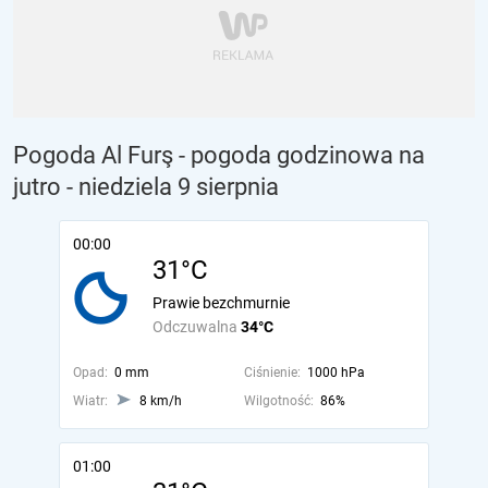
Pogoda Al Furş - pogoda godzinowa na
jutro
- niedziela 9 sierpnia
00:00
31°C
Prawie bezchmurnie
Odczuwalna
34°C
Opad:
0 mm
Ciśnienie:
1000 hPa
Wiatr:
8 km/h
Wilgotność:
86%
01:00