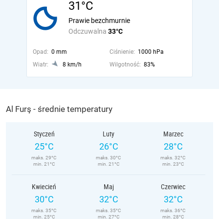
31°C
Prawie bezchmurnie
Odczuwalna
33°C
Opad:
0 mm
Ciśnienie:
1000 hPa
Wiatr:
8 km/h
Wilgotność:
83%
Al Furş - średnie temperatury
Styczeń
Luty
Marzec
25°C
26°C
28°C
maks. 29°C
maks. 30°C
maks. 32°C
min. 21°C
min. 21°C
min. 23°C
Kwiecień
Maj
Czerwiec
30°C
32°C
32°C
maks. 35°C
maks. 35°C
maks. 36°C
min. 25°C
min. 27°C
min. 28°C