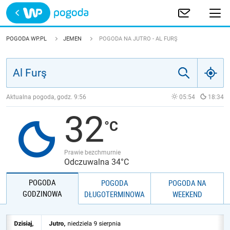
Trwa ładowanie
POLSKA
POGODA WP.PL
JEMEN
POGODA NA JUTRO - AL FURŞ
EUROPA
ŚWIAT
Aktualna pogoda, godz.
9:56
05:54
18:34
32
JAKOŚĆ POWIETRZA
Prawie bezchmurnie
Odczuwalna 34°C
POGODA
POGODA
POGODA NA
GODZINOWA
DŁUGOTERMINOWA
WEEKEND