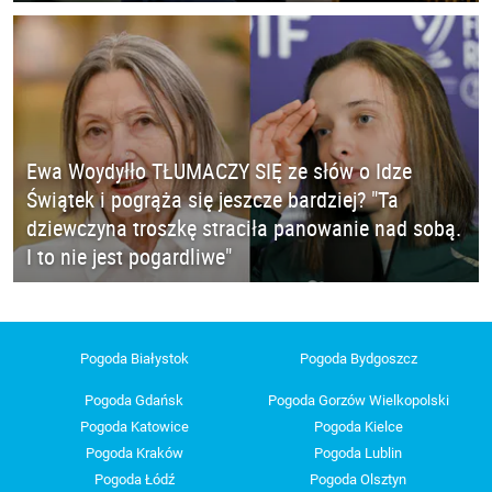
Ewa Woydyłło TŁUMACZY SIĘ ze słów o Idze
Świątek i pogrąża się jeszcze bardziej? "Ta
dziewczyna troszkę straciła panowanie nad sobą.
I to nie jest pogardliwe"
Pogoda Białystok
Pogoda Bydgoszcz
Pogoda Gdańsk
Pogoda Gorzów Wielkopolski
Pogoda Katowice
Pogoda Kielce
Pogoda Kraków
Pogoda Lublin
Pogoda Łódź
Pogoda Olsztyn