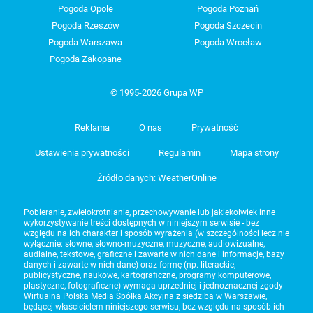
Pogoda Opole
Pogoda Poznań
Pogoda Rzeszów
Pogoda Szczecin
Pogoda Warszawa
Pogoda Wrocław
Pogoda Zakopane
© 1995-2026 Grupa WP
Reklama
O nas
Prywatność
Ustawienia prywatności
Regulamin
Mapa strony
Źródło danych: WeatherOnline
Pobieranie, zwielokrotnianie, przechowywanie lub jakiekolwiek inne
wykorzystywanie treści dostępnych w niniejszym serwisie - bez
względu na ich charakter i sposób wyrażenia (w szczególności lecz nie
wyłącznie: słowne, słowno-muzyczne, muzyczne, audiowizualne,
audialne, tekstowe, graficzne i zawarte w nich dane i informacje, bazy
danych i zawarte w nich dane) oraz formę (np. literackie,
publicystyczne, naukowe, kartograficzne, programy komputerowe,
plastyczne, fotograficzne) wymaga uprzedniej i jednoznacznej zgody
Wirtualna Polska Media Spółka Akcyjna z siedzibą w Warszawie,
będącej właścicielem niniejszego serwisu, bez względu na sposób ich