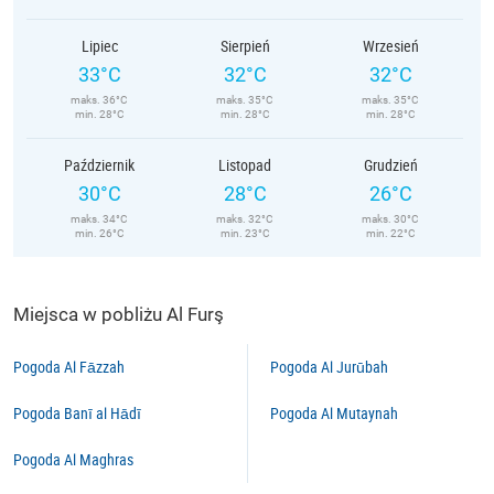
Lipiec
Sierpień
Wrzesień
33°C
32°C
32°C
maks. 36°C
maks. 35°C
maks. 35°C
min. 28°C
min. 28°C
min. 28°C
Październik
Listopad
Grudzień
30°C
28°C
26°C
maks. 34°C
maks. 32°C
maks. 30°C
min. 26°C
min. 23°C
min. 22°C
Miejsca w pobliżu Al Furş
Pogoda Al Fāzzah
Pogoda Al Jurūbah
Pogoda Banī al Hādī
Pogoda Al Mutaynah
Pogoda Al Maghras