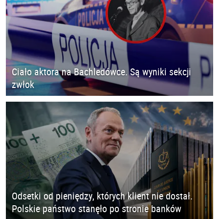
Ciało aktora na Bachledówce. Są wyniki sekcji
zwłok
Odsetki od pieniędzy, których klient nie dostał.
Polskie państwo stanęło po stronie banków