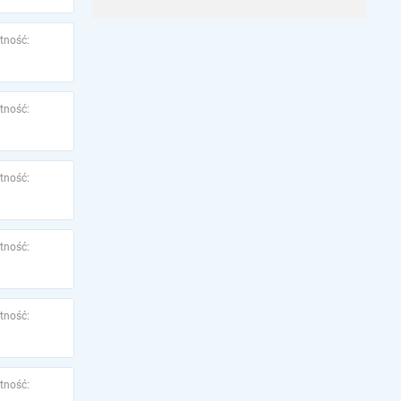
tność:
tność:
tność:
tność:
tność:
tność: