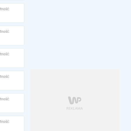
tność:
tność:
tność:
tność:
tność:
tność: