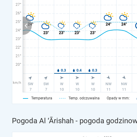
27°
26°
25°
24°
23°
22°
21°
20°
km/h
Temperatura
Temp. odczuwalna
Opady w mm:
Pogoda Al ‘Ārishah - pogoda godzinow