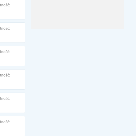
tność:
tność:
tność:
tność:
tność:
tność: