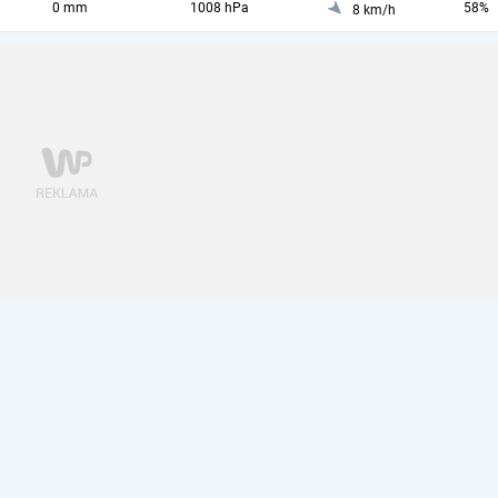
0 mm
1008 hPa
58%
8 km/h