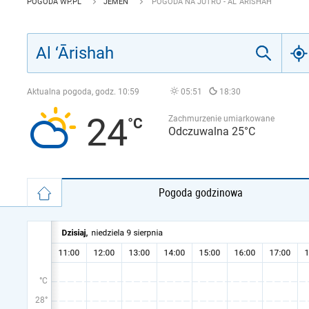
POGODA WP.PL
JEMEN
POGODA NA JUTRO - AL ‘ĀRISHAH
Aktualna pogoda, godz.
10:59
05:51
18:30
24
Zachmurzenie umiarkowane
Odczuwalna 25°C
Pogoda godzinowa
°C
28°