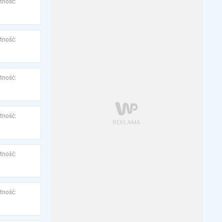
tność:
tność:
tność:
tność:
tność:
tność: