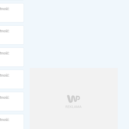
tność:
tność:
tność:
tność:
tność:
tność: