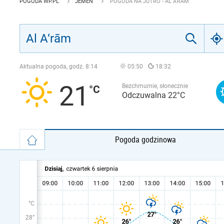
POGODA WP.PL
JEMEN
POGODA NA JUTRO - AL A‘RĀM
Aktualna pogoda, godz.
8:14
05:50
18:32
21
Bezchmurnie, słonecznie
Odczuwalna 22°C
Pogoda godzinowa
°C
28°