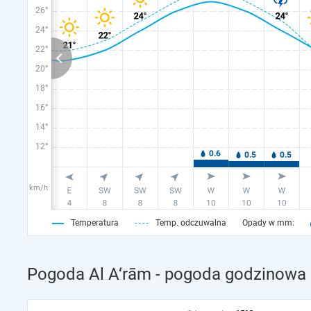
26°
24°
22°
20°
18°
16°
14°
12°
km/h
Temperatura
Temp. odczuwalna
Opady w mm:
Pogoda Al A‘rām - pogoda godzinowa 