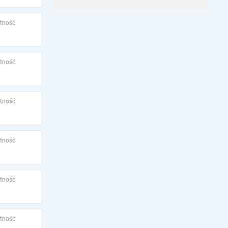
tność:
tność:
tność:
tność:
tność:
tność: