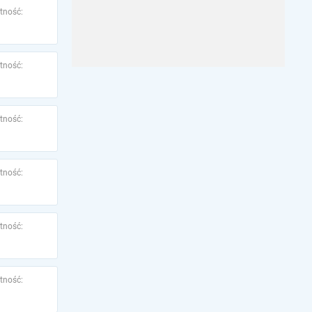
tność:
tność:
tność:
tność:
tność:
tność: