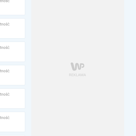
tność:
tność:
tność:
tność:
tność:
tność: