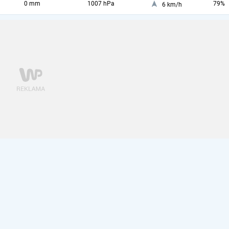
0 mm
1007 hPa
79%
6 km/h