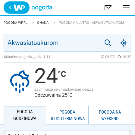
Trwa ładowanie
POLSKA
POGODA WP.PL
GHANA
POGODA NA JUTRO - AKWASIATUAKUROM
EUROPA
ŚWIAT
Aktualna pogoda, godz.
1:11
06:07
18:30
24
JAKOŚĆ POWIETRZA
Zachmurzenie umiarkowane, deszcz
Odczuwalna 25°C
POGODA
POGODA
POGODA NA
GODZINOWA
DŁUGOTERMINOWA
WEEKEND