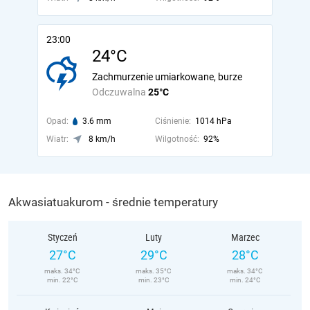
23:00
24°C
Zachmurzenie umiarkowane, burze
Odczuwalna
25°C
Opad:
3.6 mm
Ciśnienie:
1014 hPa
Wiatr:
8 km/h
Wilgotność:
92%
Akwasiatuakurom - średnie temperatury
Styczeń
Luty
Marzec
27°C
29°C
28°C
maks. 34°C
maks. 35°C
maks. 34°C
min. 22°C
min. 23°C
min. 24°C