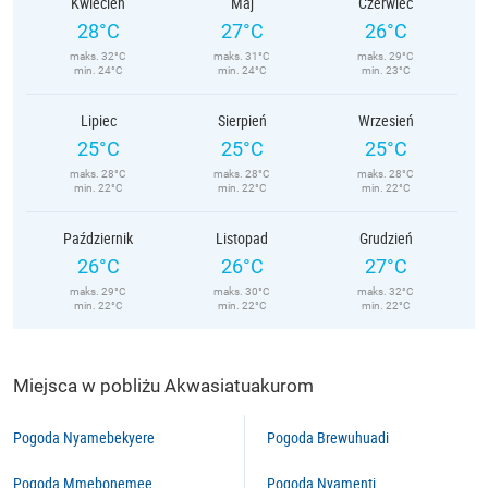
Kwiecień
Maj
Czerwiec
28°C
27°C
26°C
maks. 32°C
maks. 31°C
maks. 29°C
min. 24°C
min. 24°C
min. 23°C
Lipiec
Sierpień
Wrzesień
25°C
25°C
25°C
maks. 28°C
maks. 28°C
maks. 28°C
min. 22°C
min. 22°C
min. 22°C
Październik
Listopad
Grudzień
26°C
26°C
27°C
maks. 29°C
maks. 30°C
maks. 32°C
min. 22°C
min. 22°C
min. 22°C
Miejsca w pobliżu Akwasiatuakurom
Pogoda Nyamebekyere
Pogoda Brewuhuadi
Pogoda Mmebonemee
Pogoda Nyamenti