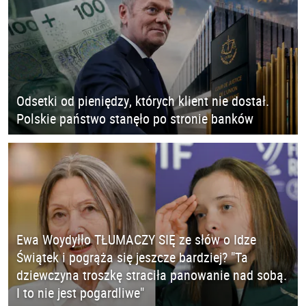
Odsetki od pieniędzy, których klient nie dostał.
Polskie państwo stanęło po stronie banków
Ewa Woydyłło TŁUMACZY SIĘ ze słów o Idze
Świątek i pogrąża się jeszcze bardziej? "Ta
dziewczyna troszkę straciła panowanie nad sobą.
I to nie jest pogardliwe"