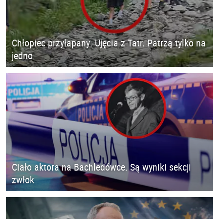
Chłopiec przyłapany. Ujęcia z Tatr. Patrzą tylko na
jedno
Ciało aktora na Bachledówce. Są wyniki sekcji
zwłok