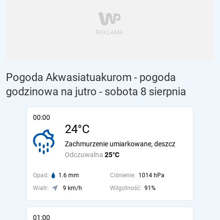
Pogoda Akwasiatuakurom - pogoda
godzinowa na jutro
- sobota 8 sierpnia
00:00
24°C
Zachmurzenie umiarkowane, deszcz
Odczuwalna
25°C
Opad:
1.6 mm
Ciśnienie:
1014 hPa
Wiatr:
9 km/h
Wilgotność:
91%
01:00