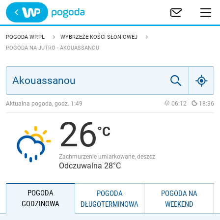
Trwa ładowanie
POLSKA
POGODA WP.PL
WYBRZEŻE KOŚCI SŁONIOWEJ
POGODA NA JUTRO - AKOUASSANOU
EUROPA
ŚWIAT
Aktualna pogoda, godz.
1:49
06:12
18:36
JAKOŚĆ POWIETRZA
26
Zachmurzenie umiarkowane, deszcz
Odczuwalna 28°C
POGODA
POGODA
POGODA NA
GODZINOWA
DŁUGOTERMINOWA
WEEKEND