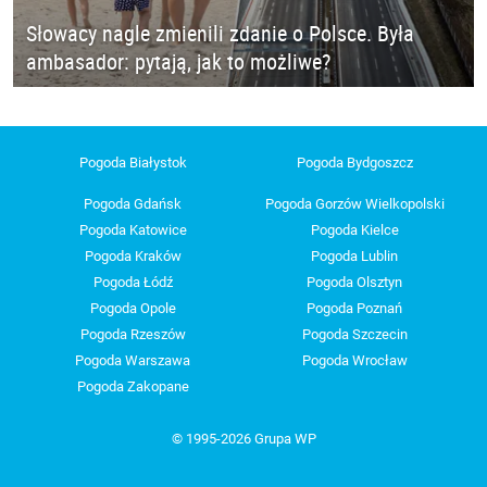
Słowacy nagle zmienili zdanie o Polsce. Była
ambasador: pytają, jak to możliwe?
Pogoda Białystok
Pogoda Bydgoszcz
Pogoda Gdańsk
Pogoda Gorzów Wielkopolski
Pogoda Katowice
Pogoda Kielce
Pogoda Kraków
Pogoda Lublin
Pogoda Łódź
Pogoda Olsztyn
Pogoda Opole
Pogoda Poznań
Pogoda Rzeszów
Pogoda Szczecin
Pogoda Warszawa
Pogoda Wrocław
Pogoda Zakopane
© 1995-2026 Grupa WP