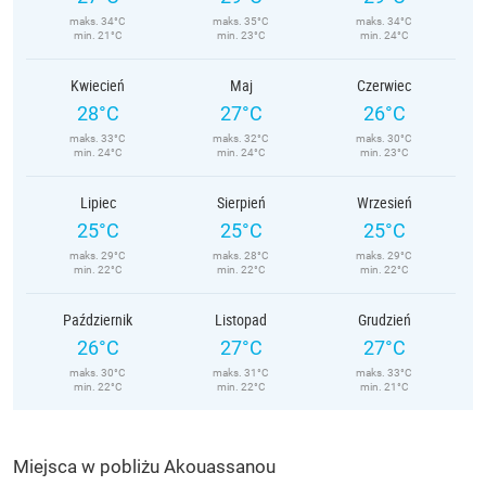
maks. 34°C
maks. 35°C
maks. 34°C
min. 21°C
min. 23°C
min. 24°C
Kwiecień
Maj
Czerwiec
28°C
27°C
26°C
maks. 33°C
maks. 32°C
maks. 30°C
min. 24°C
min. 24°C
min. 23°C
Lipiec
Sierpień
Wrzesień
25°C
25°C
25°C
maks. 29°C
maks. 28°C
maks. 29°C
min. 22°C
min. 22°C
min. 22°C
Październik
Listopad
Grudzień
26°C
27°C
27°C
maks. 30°C
maks. 31°C
maks. 33°C
min. 22°C
min. 22°C
min. 21°C
Miejsca w pobliżu Akouassanou