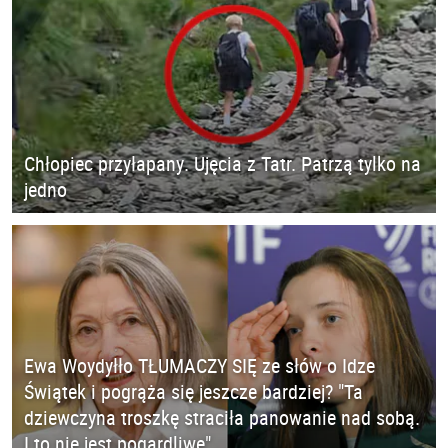
Chłopiec przyłapany. Ujęcia z Tatr. Patrzą tylko na
jedno
Ewa Woydyłło TŁUMACZY SIĘ ze słów o Idze
Świątek i pogrąża się jeszcze bardziej? "Ta
dziewczyna troszkę straciła panowanie nad sobą.
I to nie jest pogardliwe"