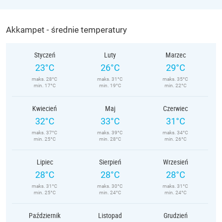
Akkampet - średnie temperatury
Styczeń
Luty
Marzec
23°C
26°C
29°C
maks. 28°C
maks. 31°C
maks. 35°C
min. 17°C
min. 19°C
min. 22°C
Kwiecień
Maj
Czerwiec
32°C
33°C
31°C
maks. 37°C
maks. 39°C
maks. 34°C
min. 25°C
min. 28°C
min. 26°C
Lipiec
Sierpień
Wrzesień
28°C
28°C
28°C
maks. 31°C
maks. 30°C
maks. 31°C
min. 25°C
min. 24°C
min. 24°C
Październik
Listopad
Grudzień