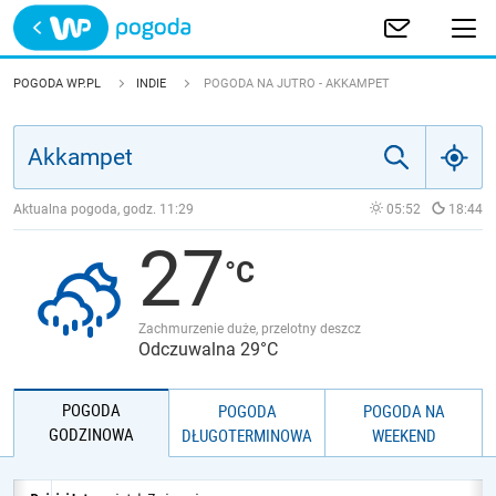
Trwa ładowanie
POLSKA
POGODA WP.PL
INDIE
POGODA NA JUTRO - AKKAMPET
EUROPA
ŚWIAT
Aktualna pogoda, godz.
11:29
05:52
18:44
27
JAKOŚĆ POWIETRZA
Zachmurzenie duże, przelotny deszcz
Odczuwalna 29°C
POGODA
POGODA
POGODA NA
GODZINOWA
DŁUGOTERMINOWA
WEEKEND