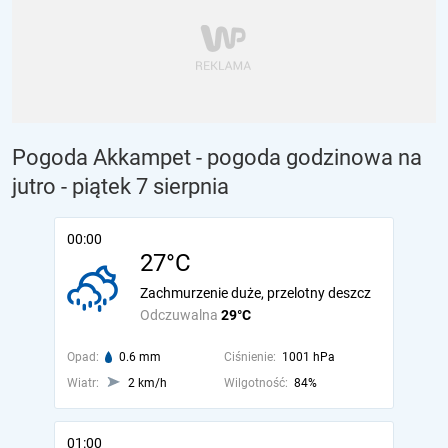
Pogoda Akkampet - pogoda godzinowa na
jutro
- piątek 7 sierpnia
00:00
27°C
Zachmurzenie duże, przelotny deszcz
Odczuwalna
29°C
Opad:
0.6 mm
Ciśnienie:
1001 hPa
Wiatr:
2 km/h
Wilgotność:
84%
01:00