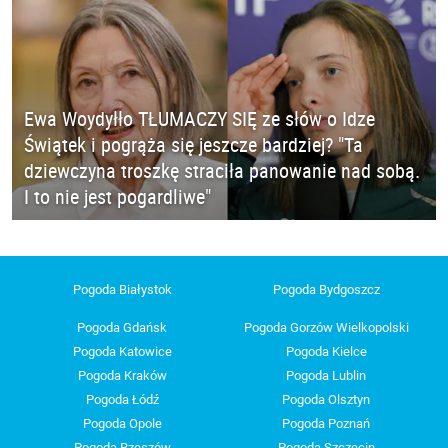
Ewa Woydyłło TŁUMACZY SIĘ ze słów o Idze
Świątek i pogrąża się jeszcze bardziej? "Ta
dziewczyna troszkę straciła panowanie nad sobą.
I to nie jest pogardliwe"
Pogoda Białystok
Pogoda Bydgoszcz
Pogoda Gdańsk
Pogoda Gorzów Wielkopolski
Pogoda Katowice
Pogoda Kielce
Pogoda Kraków
Pogoda Lublin
Pogoda Łódź
Pogoda Olsztyn
Pogoda Opole
Pogoda Poznań
Pogoda Rzeszów
Pogoda Szczecin