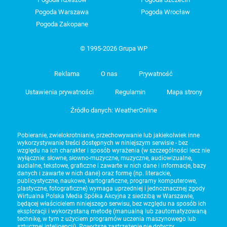
Pogoda Warszawa
Pogoda Wrocław
Pogoda Zakopane
© 1995-2026 Grupa WP
Reklama
O nas
Prywatność
Ustawienia prywatności
Regulamin
Mapa strony
Źródło danych: WeatherOnline
Pobieranie, zwielokrotnianie, przechowywanie lub jakiekolwiek inne
wykorzystywanie treści dostępnych w niniejszym serwisie - bez
względu na ich charakter i sposób wyrażenia (w szczególności lecz nie
wyłącznie: słowne, słowno-muzyczne, muzyczne, audiowizualne,
audialne, tekstowe, graficzne i zawarte w nich dane i informacje, bazy
danych i zawarte w nich dane) oraz formę (np. literackie,
publicystyczne, naukowe, kartograficzne, programy komputerowe,
plastyczne, fotograficzne) wymaga uprzedniej i jednoznacznej zgody
Wirtualna Polska Media Spółka Akcyjna z siedzibą w Warszawie,
będącej właścicielem niniejszego serwisu, bez względu na sposób ich
eksploracji i wykorzystaną metodę (manualną lub zautomatyzowaną
technikę, w tym z użyciem programów uczenia maszynowego lub
sztucznej inteligencji). Powyższe zastrzeżenie nie dotyczy