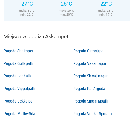
27°C
25°C
22°C
maks. 30°C
maks. 29°C
maks. 28°C
min. 22°C
min. 20°C
min. 17°C
Miejsca w pobliżu Akkampet
Pogoda Shaimpet
Pogoda Girmājīpet
Pogoda Gollapalli
Pogoda Vasantapur
Pogoda Ledhalla
Pogoda Shivājinagar
Pogoda Vippalpalli
Pogoda Pallārguda
Pogoda Bekkaipalli
Pogoda Singarājpalli
Pogoda Mathwāda
Pogoda Venkatāpuram