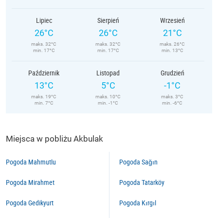
Lipiec
Sierpień
Wrzesień
26°C
26°C
21°C
maks. 32°C
maks. 32°C
maks. 26°C
min. 17°C
min. 17°C
min. 13°C
Październik
Listopad
Grudzień
13°C
5°C
-1°C
maks. 19°C
maks. 10°C
maks. 3°C
min. 7°C
min. -1°C
min. -6°C
Miejsca w pobliżu Akbulak
Pogoda Mahmutlu
Pogoda Sağın
Pogoda Mirahmet
Pogoda Tatarköy
Pogoda Gedikyurt
Pogoda Kırgıl