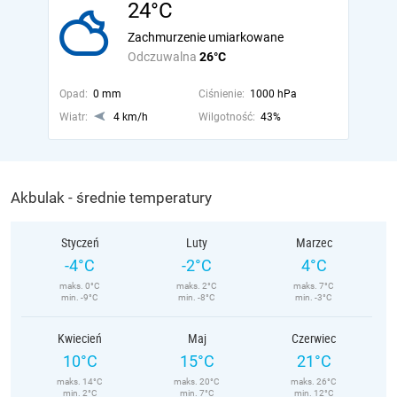
24°C
Zachmurzenie umiarkowane
Odczuwalna
26°C
Opad:
0 mm
Ciśnienie:
1000 hPa
Wiatr:
4 km/h
Wilgotność:
43%
Akbulak - średnie temperatury
Styczeń
Luty
Marzec
-4°C
-2°C
4°C
maks. 0°C
maks. 2°C
maks. 7°C
min. -9°C
min. -8°C
min. -3°C
Kwiecień
Maj
Czerwiec
10°C
15°C
21°C
maks. 14°C
maks. 20°C
maks. 26°C
min. 2°C
min. 7°C
min. 12°C