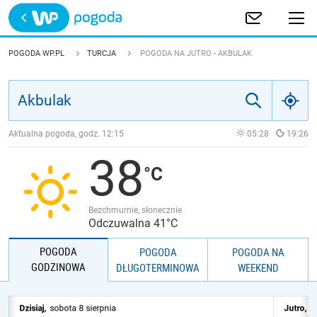
Trwa ładowanie
POLSKA
POGODA WP.PL
TURCJA
POGODA NA JUTRO - AKBULAK
EUROPA
ŚWIAT
Aktualna pogoda, godz.
12:15
05:28
19:26
38
JAKOŚĆ POWIETRZA
Bezchmurnie, słonecznie
Odczuwalna 41°C
POGODA
POGODA
POGODA NA
GODZINOWA
DŁUGOTERMINOWA
WEEKEND