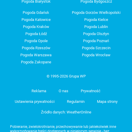
Pogoda Białystok
Pogoda Bydgoszcz
Pogoda Gdańsk
Pogoda Gorzów Wielkopolski
Pogoda Katowice
Pogoda Kielce
Pogoda Kraków
Pogoda Lublin
Pogoda Łódź
Pogoda Olsztyn
Pogoda Opole
Pogoda Poznań
Pogoda Rzeszów
Pogoda Szczecin
Pogoda Warszawa
Pogoda Wrocław
Pogoda Zakopane
© 1995-2026 Grupa WP
Reklama
O nas
Prywatność
Ustawienia prywatności
Regulamin
Mapa strony
Źródło danych: WeatherOnline
Pobieranie, zwielokrotnianie, przechowywanie lub jakiekolwiek inne
wykorzystywanie treści dostępnych w niniejszym serwisie - bez