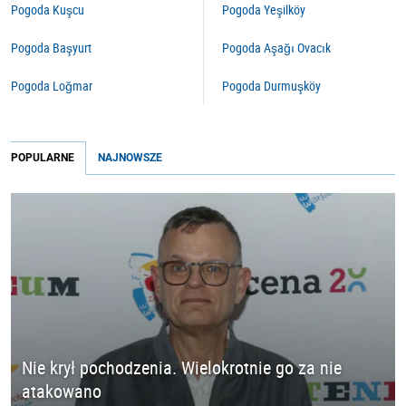
Pogoda Kuşcu
Pogoda Yeşilköy
Pogoda Başyurt
Pogoda Aşağı Ovacık
Pogoda Loğmar
Pogoda Durmuşköy
POPULARNE
NAJNOWSZE
Nie krył pochodzenia. Wielokrotnie go za nie
atakowano