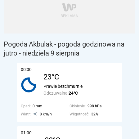
Pogoda Akbulak - pogoda godzinowa na
jutro
- niedziela 9 sierpnia
00:00
23°C
Prawie bezchmurnie
Odczuwalna
24°C
Opad:
0 mm
Ciśnienie:
998 hPa
Wiatr:
8 km/h
Wilgotność:
32%
01:00