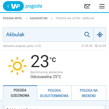
Trwa ładowanie
POLSKA
POGODA WP.PL
KAZACHSTAN
POGODA NA JUTRO - AKBULAK
EUROPA
ŚWIAT
Aktualna pogoda, godz.
6:35
05:50
20:09
23
JAKOŚĆ POWIETRZA
Bezchmurnie, słonecznie
Odczuwalna 25°C
POGODA
POGODA
POGODA NA
GODZINOWA
DŁUGOTERMINOWA
WEEKEND