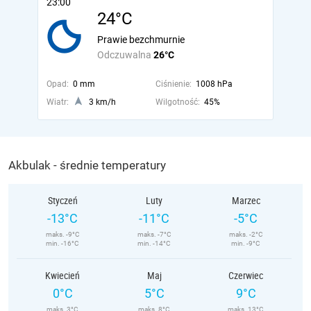
23:00
24°C
Prawie bezchmurnie
Odczuwalna
26°C
Opad:
0 mm
Ciśnienie:
1008 hPa
Wiatr:
3 km/h
Wilgotność:
45%
Akbulak - średnie temperatury
Styczeń
Luty
Marzec
-13°C
-11°C
-5°C
maks. -9°C
maks. -7°C
maks. -2°C
min. -16°C
min. -14°C
min. -9°C
Kwiecień
Maj
Czerwiec
0°C
5°C
9°C
maks. 3°C
maks. 8°C
maks. 13°C