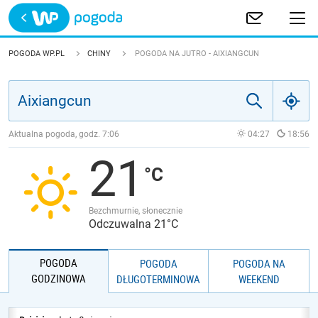
Trwa ładowanie
POLSKA
POGODA WP.PL
CHINY
POGODA NA JUTRO - AIXIANGCUN
EUROPA
ŚWIAT
Aktualna pogoda, godz.
7:06
04:27
18:56
21
JAKOŚĆ POWIETRZA
Bezchmurnie, słonecznie
Odczuwalna 21°C
POGODA
POGODA
POGODA NA
GODZINOWA
DŁUGOTERMINOWA
WEEKEND