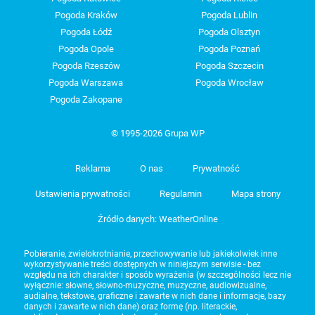
Pogoda Kraków
Pogoda Lublin
Pogoda Łódź
Pogoda Olsztyn
Pogoda Opole
Pogoda Poznań
Pogoda Rzeszów
Pogoda Szczecin
Pogoda Warszawa
Pogoda Wrocław
Pogoda Zakopane
© 1995-2026 Grupa WP
Reklama
O nas
Prywatność
Ustawienia prywatności
Regulamin
Mapa strony
Źródło danych: WeatherOnline
Pobieranie, zwielokrotnianie, przechowywanie lub jakiekolwiek inne
wykorzystywanie treści dostępnych w niniejszym serwisie - bez
względu na ich charakter i sposób wyrażenia (w szczególności lecz nie
wyłącznie: słowne, słowno-muzyczne, muzyczne, audiowizualne,
audialne, tekstowe, graficzne i zawarte w nich dane i informacje, bazy
danych i zawarte w nich dane) oraz formę (np. literackie,