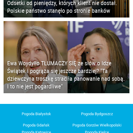
Odsetki od pieniędzy, których klient nie dostał.
Polskie państwo stanęło po stronie banków
Ewa Woydyłło TŁUMACZY SIĘ ze słów o Idze
Świątek i pogrąża się jeszcze bardziej? "Ta
dziewczyna troszkę straciła panowanie nad sobą.
I to nie jest pogardliwe"
Pogoda Białystok
Pogoda Bydgoszcz
Pogoda Gdańsk
Pogoda Gorzów Wielkopolski
Pogoda Katowice
Pogoda Kielce