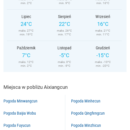
min. 2°C
min. 9°C
min. 16°C
Lipiec
Sierpień
Wrzesień
24°C
22°C
16°C
maks. 27°C
maks. 26°C
maks. 21°C
min. 19°C
min. 17°C
min. 11°C
Październik
Listopad
Grudzień
7°C
-5°C
-15°C
maks. 12°C
maks. 0°C
maks. -10°C
min. 2°C
min. -9°C
min. -20°C
Miejsca w pobliżu Aixiangcun
Pogoda Minwangcun
Pogoda Minhecun
Pogoda Baijia Wobu
Pogoda Qingfengcun
Pogoda Fuyucun
Pogoda Minzhicun