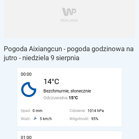
Pogoda Aixiangcun - pogoda godzinowa na
jutro
- niedziela 9 sierpnia
00:00
14°C
Bezchmurnie, słonecznie
Odczuwalna
15°C
Opad:
0 mm
Ciśnienie:
1014 hPa
Wiatr:
5 km/h
Wilgotność:
95%
01:00