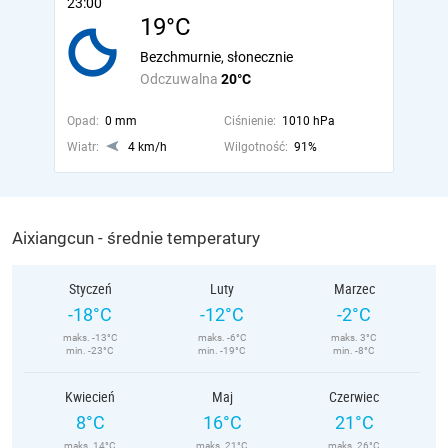
23:00
19°C
Bezchmurnie, słonecznie
Odczuwalna
20°C
Opad:
0 mm
Ciśnienie:
1010 hPa
Wiatr:
4 km/h
Wilgotność:
91%
Aixiangcun - średnie temperatury
Styczeń
Luty
Marzec
-18°C
-12°C
-2°C
maks. -13°C
maks. -6°C
maks. 3°C
min. -23°C
min. -19°C
min. -8°C
Kwiecień
Maj
Czerwiec
8°C
16°C
21°C
maks. 14°C
maks. 21°C
maks. 26°C