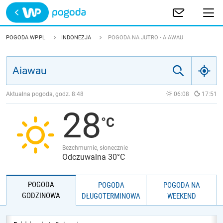
Trwa ładowanie
POLSKA
POGODA WP.PL
INDONEZJA
POGODA NA JUTRO - AIAWAU
EUROPA
ŚWIAT
Aktualna pogoda, godz.
8:48
06:08
17:51
28
JAKOŚĆ POWIETRZA
Bezchmurnie, słonecznie
Odczuwalna 30°C
POGODA
POGODA
POGODA NA
GODZINOWA
DŁUGOTERMINOWA
WEEKEND