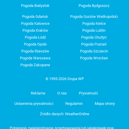
Pogoda Białystok
Pogoda Bydgoszcz
Pogoda Gdańsk
Pogoda Gorzów Wielkopolski
Pogoda Katowice
Pogoda Kielce
Pogoda Kraków
Pogoda Lublin
Pogoda Łódź
Pogoda Olsztyn
Pogoda Opole
Pogoda Poznań
Pogoda Rzeszów
Pogoda Szczecin
Pogoda Warszawa
Pogoda Wrocław
Pogoda Zakopane
© 1995-2026 Grupa WP
Reklama
O nas
Prywatność
Ustawienia prywatności
Regulamin
Mapa strony
Źródło danych: WeatherOnline
Pobieranie, zwielokrotnianie, przechowywanie lub jakiekolwiek inne