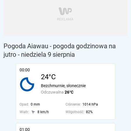
Pogoda Aiawau - pogoda godzinowa na
jutro
- niedziela 9 sierpnia
00:00
24°C
Bezchmurnie, słonecznie
Odczuwalna
26°C
Opad:
0 mm
Ciśnienie:
1014 hPa
Wiatr:
8 km/h
Wilgotność:
82%
01:00