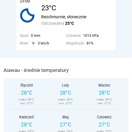
23:00
23°C
Bezchmurnie, słonecznie
Odczuwalna
25°C
Opad:
0 mm
Ciśnienie:
1013 hPa
Wiatr:
3 km/h
Wilgotność:
81%
Aiawau - średnie temperatury
Styczeń
Luty
Marzec
28°C
28°C
28°C
maks. 28°C
maks. 28°C
maks. 28°C
min. 27°C
min. 27°C
min. 27°C
Kwiecień
Maj
Czerwiec
28°C
27°C
27°C
maks. 29°C
maks. 28°C
maks. 27°C