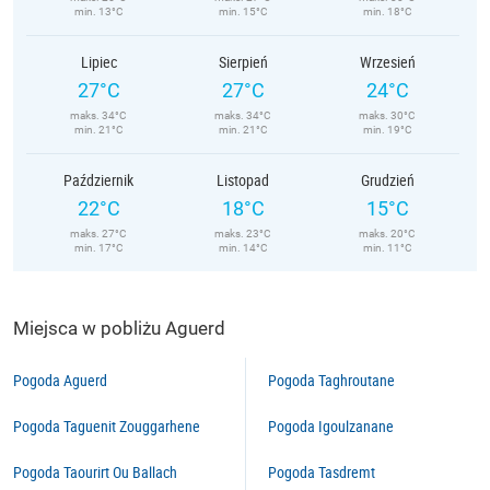
min. 13°C
min. 15°C
min. 18°C
Lipiec
Sierpień
Wrzesień
27°C
27°C
24°C
maks. 34°C
maks. 34°C
maks. 30°C
min. 21°C
min. 21°C
min. 19°C
Październik
Listopad
Grudzień
22°C
18°C
15°C
maks. 27°C
maks. 23°C
maks. 20°C
min. 17°C
min. 14°C
min. 11°C
Miejsca w pobliżu Aguerd
Pogoda Aguerd
Pogoda Taghroutane
Pogoda Taguenit Zouggarhene
Pogoda Igoulzanane
Pogoda Taourirt Ou Ballach
Pogoda Tasdremt