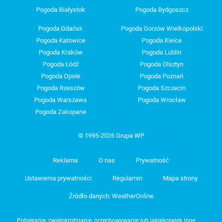
Pogoda Białystok
Pogoda Bydgoszcz
Pogoda Gdańsk
Pogoda Gorzów Wielkopolski
Pogoda Katowice
Pogoda Kielce
Pogoda Kraków
Pogoda Lublin
Pogoda Łódź
Pogoda Olsztyn
Pogoda Opole
Pogoda Poznań
Pogoda Rzeszów
Pogoda Szczecin
Pogoda Warszawa
Pogoda Wrocław
Pogoda Zakopane
© 1995-2026 Grupa WP
Reklama
O nas
Prywatność
Ustawienia prywatności
Regulamin
Mapa strony
Źródło danych: WeatherOnline
Pobieranie, zwielokrotnianie, przechowywanie lub jakiekolwiek inne