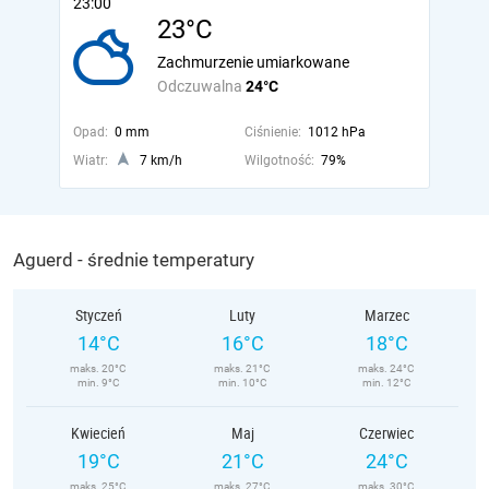
23:00
23°C
Zachmurzenie umiarkowane
Odczuwalna
24°C
Opad:
0 mm
Ciśnienie:
1012 hPa
Wiatr:
7 km/h
Wilgotność:
79%
Aguerd - średnie temperatury
Styczeń
Luty
Marzec
14°C
16°C
18°C
maks. 20°C
maks. 21°C
maks. 24°C
min. 9°C
min. 10°C
min. 12°C
Kwiecień
Maj
Czerwiec
19°C
21°C
24°C
maks. 25°C
maks. 27°C
maks. 30°C