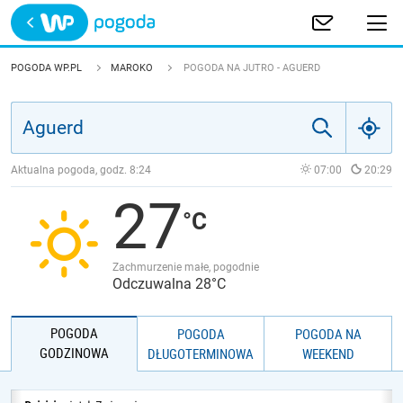
Trwa ładowanie
POLSKA
POGODA WP.PL
MAROKO
POGODA NA JUTRO - AGUERD
EUROPA
ŚWIAT
Aktualna pogoda, godz.
8:24
07:00
20:29
27
JAKOŚĆ POWIETRZA
Zachmurzenie małe, pogodnie
Odczuwalna 28°C
POGODA
POGODA
POGODA NA
GODZINOWA
DŁUGOTERMINOWA
WEEKEND