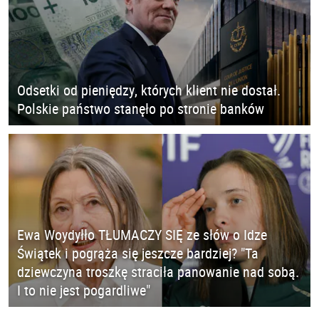
Odsetki od pieniędzy, których klient nie dostał.
Polskie państwo stanęło po stronie banków
Ewa Woydyłło TŁUMACZY SIĘ ze słów o Idze
Świątek i pogrąża się jeszcze bardziej? "Ta
dziewczyna troszkę straciła panowanie nad sobą.
I to nie jest pogardliwe"