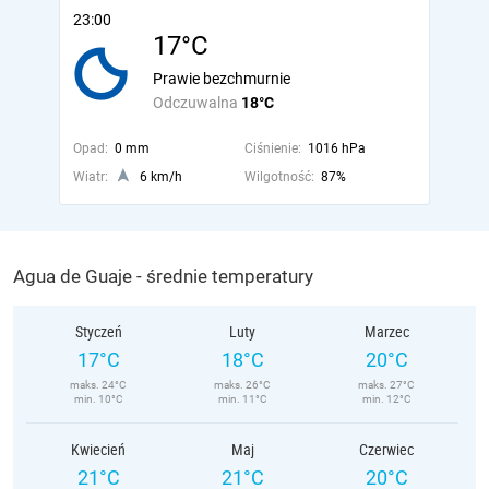
23:00
17°C
Prawie bezchmurnie
Odczuwalna
18°C
Opad:
0 mm
Ciśnienie:
1016 hPa
Wiatr:
6 km/h
Wilgotność:
87%
Agua de Guaje - średnie temperatury
Styczeń
Luty
Marzec
17°C
18°C
20°C
maks. 24°C
maks. 26°C
maks. 27°C
min. 10°C
min. 11°C
min. 12°C
Kwiecień
Maj
Czerwiec
21°C
21°C
20°C