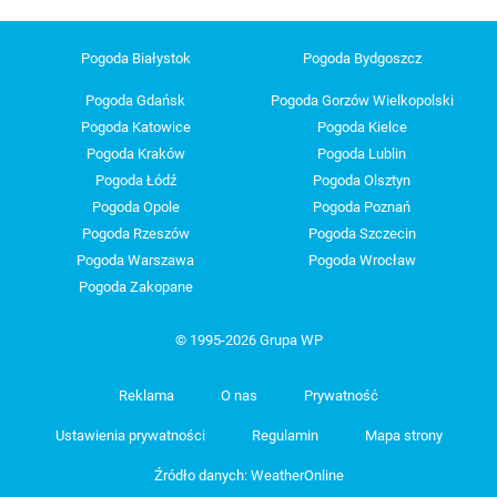
Pogoda Białystok
Pogoda Bydgoszcz
Pogoda Gdańsk
Pogoda Gorzów Wielkopolski
Pogoda Katowice
Pogoda Kielce
Pogoda Kraków
Pogoda Lublin
Pogoda Łódź
Pogoda Olsztyn
Pogoda Opole
Pogoda Poznań
Pogoda Rzeszów
Pogoda Szczecin
Pogoda Warszawa
Pogoda Wrocław
Pogoda Zakopane
© 1995-2026 Grupa WP
Reklama
O nas
Prywatność
Ustawienia prywatności
Regulamin
Mapa strony
Źródło danych: WeatherOnline