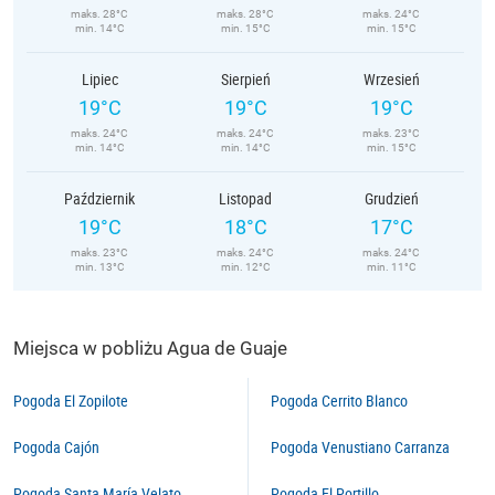
maks. 28°C
maks. 28°C
maks. 24°C
min. 14°C
min. 15°C
min. 15°C
Lipiec
Sierpień
Wrzesień
19°C
19°C
19°C
maks. 24°C
maks. 24°C
maks. 23°C
min. 14°C
min. 14°C
min. 15°C
Październik
Listopad
Grudzień
19°C
18°C
17°C
maks. 23°C
maks. 24°C
maks. 24°C
min. 13°C
min. 12°C
min. 11°C
Miejsca w pobliżu Agua de Guaje
Pogoda El Zopilote
Pogoda Cerrito Blanco
Pogoda Cajón
Pogoda Venustiano Carranza
Pogoda Santa María Velato
Pogoda El Portillo