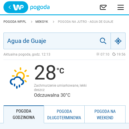
Trwa ładowanie
POLSKA
POGODA WP.PL
MEKSYK
POGODA NA JUTRO - AGUA DE GUAJE
EUROPA
ŚWIAT
Aktualna pogoda, godz.
12:13
07:10
19:56
28
JAKOŚĆ POWIETRZA
Zachmurzenie umiarkowane, lekki
deszcz
Odczuwalna 30°C
POGODA
POGODA
POGODA NA
GODZINOWA
DŁUGOTERMINOWA
WEEKEND