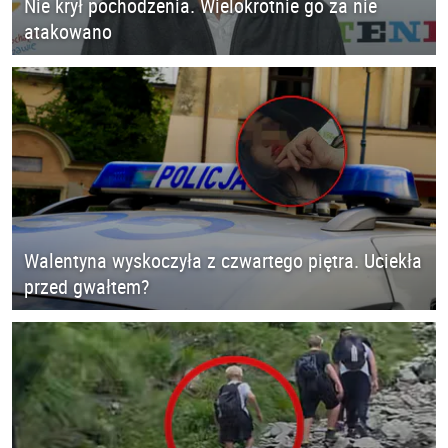
Nie krył pochodzenia. Wielokrotnie go za nie
atakowano
Walentyna wyskoczyła z czwartego piętra. Uciekła
przed gwałtem?