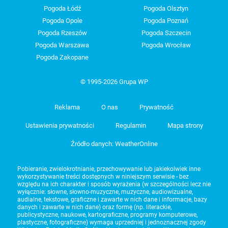
Pogoda Łódź
Pogoda Olsztyn
Pogoda Opole
Pogoda Poznań
Pogoda Rzeszów
Pogoda Szczecin
Pogoda Warszawa
Pogoda Wrocław
Pogoda Zakopane
© 1995-2026 Grupa WP
Reklama
O nas
Prywatność
Ustawienia prywatności
Regulamin
Mapa strony
Źródło danych: WeatherOnline
Pobieranie, zwielokrotnianie, przechowywanie lub jakiekolwiek inne
wykorzystywanie treści dostępnych w niniejszym serwisie - bez
względu na ich charakter i sposób wyrażenia (w szczególności lecz nie
wyłącznie: słowne, słowno-muzyczne, muzyczne, audiowizualne,
audialne, tekstowe, graficzne i zawarte w nich dane i informacje, bazy
danych i zawarte w nich dane) oraz formę (np. literackie,
publicystyczne, naukowe, kartograficzne, programy komputerowe,
plastyczne, fotograficzne) wymaga uprzedniej i jednoznacznej zgody