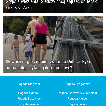
Gryps z więzienia. Śledczy chcą zajrzeć do teczki
Łukasza Żaka
Słowacy nagle zmienili zdanie o Polsce. Była
ambasador: pytają, jak to możliwe?
Pogoda Białystok
Pogoda Bydgoszcz
Pogoda Gdańsk
Pogoda Gorzów Wielkopolski
Pogoda Katowice
Pogoda Kielce
Pogoda Kraków
Pogoda Lublin