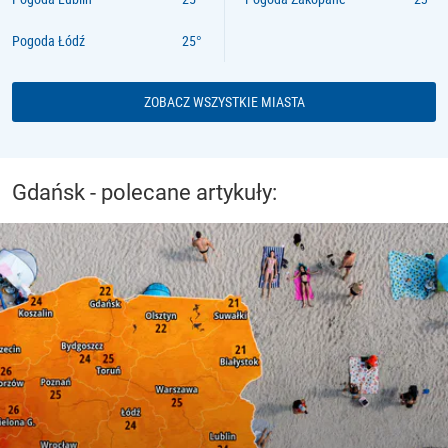
Pogoda Łódź
ZOBACZ WSZYSTKIE MIASTA
Gdańsk - polecane artykuły: