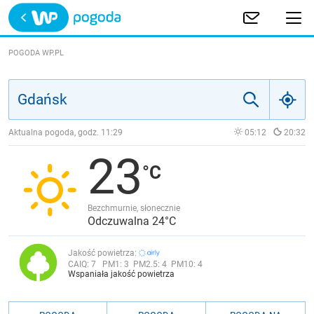
Trwa ładowanie
POLSKA
POGODA WP.PL
EUROPA
ŚWIAT
Aktualna pogoda, godz.
11:29
05:12
20:32
23
JAKOŚĆ POWIETRZA
Bezchmurnie, słonecznie
Odczuwalna 24°C
Jakość powietrza:
CAIQ:
7
PM1:
3
PM2.5:
4
PM10:
4
Wspaniała jakość powietrza