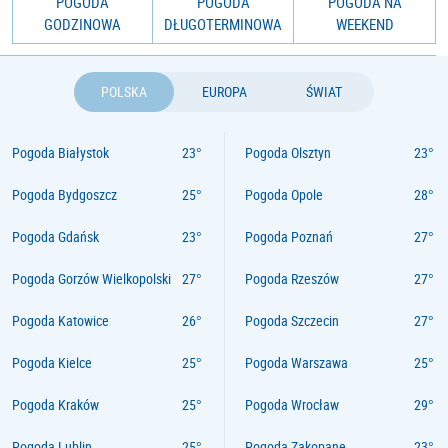
POGODA
POGODA
POGODA NA
GODZINOWA
DŁUGOTERMINOWA
WEEKEND
POLSKA
EUROPA
ŚWIAT
Pogoda Białystok
Pogoda Olsztyn
Pogoda Bydgoszcz
Pogoda Opole
Pogoda Gdańsk
Pogoda Poznań
Pogoda Gorzów Wielkopolski
Pogoda Rzeszów
Pogoda Katowice
Pogoda Szczecin
Pogoda Kielce
Pogoda Warszawa
Pogoda Kraków
Pogoda Wrocław
Pogoda Lublin
Pogoda Zakopane