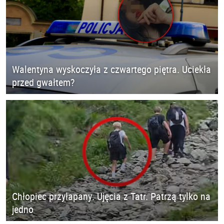
Walentyna wyskoczyła z czwartego piętra. Uciekła
przed gwałtem?
Chłopiec przyłapany. Ujęcia z Tatr. Patrzą tylko na
jedno