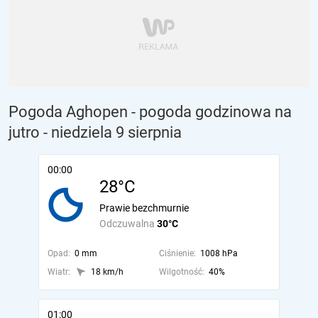
Pogoda Aghopen - pogoda godzinowa na
jutro
- niedziela 9 sierpnia
00:00
28°C
Prawie bezchmurnie
Odczuwalna
30°C
Opad:
0 mm
Ciśnienie:
1008 hPa
Wiatr:
18 km/h
Wilgotność:
40%
01:00