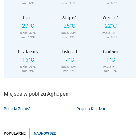
min. 6°C
min. 11°C
min. 16°C
Lipiec
Sierpień
Wrzesień
27°C
26°C
22°C
maks. 33°C
maks. 33°C
maks. 28°C
min. 19°C
min. 19°C
min. 15°C
Październik
Listopad
Grudzień
15°C
7°C
1°C
maks. 20°C
maks. 12°C
maks. 6°C
min. 9°C
min. 2°C
min. -3°C
Miejsca w pobliżu Aghopen
Pogoda Zorats’
Pogoda Khndzorut
POPULARNE
NAJNOWSZE