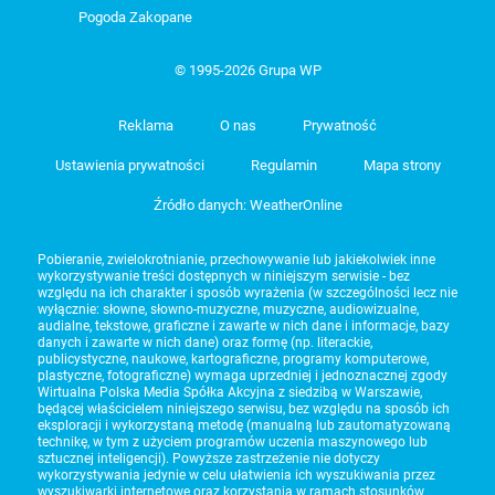
Pogoda Zakopane
© 1995-2026 Grupa WP
Reklama
O nas
Prywatność
Ustawienia prywatności
Regulamin
Mapa strony
Źródło danych: WeatherOnline
Pobieranie, zwielokrotnianie, przechowywanie lub jakiekolwiek inne
wykorzystywanie treści dostępnych w niniejszym serwisie - bez
względu na ich charakter i sposób wyrażenia (w szczególności lecz nie
wyłącznie: słowne, słowno-muzyczne, muzyczne, audiowizualne,
audialne, tekstowe, graficzne i zawarte w nich dane i informacje, bazy
danych i zawarte w nich dane) oraz formę (np. literackie,
publicystyczne, naukowe, kartograficzne, programy komputerowe,
plastyczne, fotograficzne) wymaga uprzedniej i jednoznacznej zgody
Wirtualna Polska Media Spółka Akcyjna z siedzibą w Warszawie,
będącej właścicielem niniejszego serwisu, bez względu na sposób ich
eksploracji i wykorzystaną metodę (manualną lub zautomatyzowaną
technikę, w tym z użyciem programów uczenia maszynowego lub
sztucznej inteligencji). Powyższe zastrzeżenie nie dotyczy
wykorzystywania jedynie w celu ułatwienia ich wyszukiwania przez
wyszukiwarki internetowe oraz korzystania w ramach stosunków