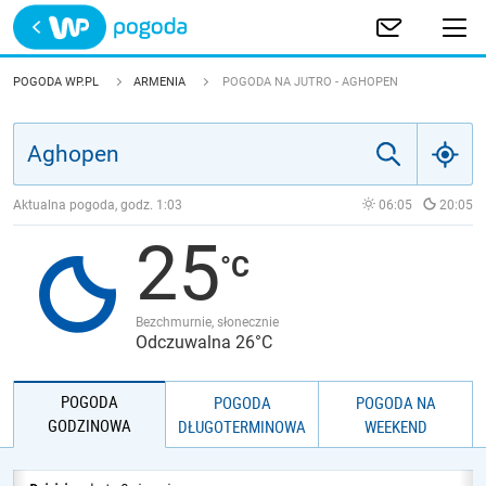
Trwa ładowanie
POLSKA
POGODA WP.PL
ARMENIA
POGODA NA JUTRO - AGHOPEN
EUROPA
ŚWIAT
Aktualna pogoda, godz.
1:03
06:05
20:05
25
JAKOŚĆ POWIETRZA
Bezchmurnie, słonecznie
Odczuwalna 26°C
POGODA
POGODA
POGODA NA
GODZINOWA
DŁUGOTERMINOWA
WEEKEND