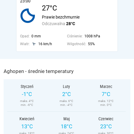
23:00
27°C
Prawie bezchmurnie
Odczuwalna
28°C
Opad:
0 mm
Ciśnienie:
1008 hPa
Wiatr:
16 km/h
Wilgotność:
55%
Aghopen - średnie temperatury
Styczeń
Luty
Marzec
-1°C
2°C
7°C
maks. 4°C
maks. 6°C
maks. 12°C
min. -6°C
min. -4°C
min. 0°C
Kwiecień
Maj
Czerwiec
13°C
18°C
23°C
maks. 19°C
maks. 24°C
maks. 30°C