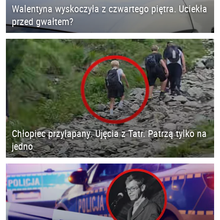
Walentyna wyskoczyła z czwartego piętra. Uciekła
przed gwałtem?
Chłopiec przyłapany. Ujęcia z Tatr. Patrzą tylko na
jedno