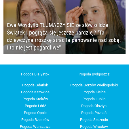
Ewa Woydyłło TŁUMACZY SIĘ ze słów o Idze
Świątek i pogrąża się jeszcze bardziej? "Ta
dziewczyna troszkę straciła panowanie nad sobą.
I to nie jest pogardliwe"
Pogoda Białystok
Pogoda Bydgoszcz
Pogoda Gdańsk
Pogoda Gorzów Wielkopolski
Pogoda Katowice
Pogoda Kielce
Pogoda Kraków
Pogoda Lublin
Pogoda Łódź
Pogoda Olsztyn
Pogoda Opole
Pogoda Poznań
Pogoda Rzeszów
Pogoda Szczecin
Pogoda Warszawa
Pogoda Wrocław