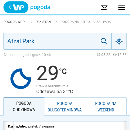
Trwa ładowanie
POLSKA
POGODA WP.PL
PAKISTAN
POGODA NA JUTRO - AFZAL PARK
EUROPA
ŚWIAT
Aktualna pogoda, godz.
10:46
05:22
18:56
29
JAKOŚĆ POWIETRZA
Prawie bezchmurnie
Odczuwalna 31°C
POGODA
POGODA
POGODA NA
GODZINOWA
DŁUGOTERMINOWA
WEEKEND