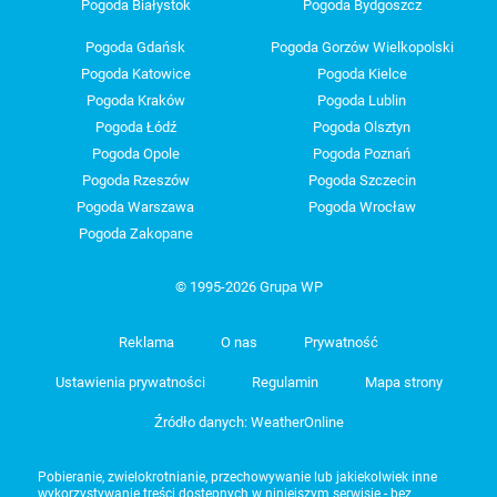
Pogoda Białystok
Pogoda Bydgoszcz
Pogoda Gdańsk
Pogoda Gorzów Wielkopolski
Pogoda Katowice
Pogoda Kielce
Pogoda Kraków
Pogoda Lublin
Pogoda Łódź
Pogoda Olsztyn
Pogoda Opole
Pogoda Poznań
Pogoda Rzeszów
Pogoda Szczecin
Pogoda Warszawa
Pogoda Wrocław
Pogoda Zakopane
© 1995-2026 Grupa WP
Reklama
O nas
Prywatność
Ustawienia prywatności
Regulamin
Mapa strony
Źródło danych: WeatherOnline
Pobieranie, zwielokrotnianie, przechowywanie lub jakiekolwiek inne
wykorzystywanie treści dostępnych w niniejszym serwisie - bez