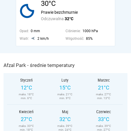
30°C
Prawie bezchmurnie
Odczuwalna
32°C
Opad:
0 mm
Ciśnienie:
1000 hPa
Wiatr:
2 km/h
Wilgotność:
85%
Afzal Park - średnie temperatury
Styczeń
Luty
Marzec
12°C
15°C
21°C
maks. 18°C
maks. 21°C
maks. 27°C
min. 6°C
min. 9°C
min. 13°C
Kwiecień
Maj
Czerwiec
27°C
32°C
33°C
maks. 33°C
maks. 39°C
maks. 39°C
min. 18°C
min. 24°C
min. 27°C