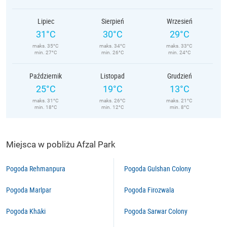
Lipiec
Sierpień
Wrzesień
31°C
30°C
29°C
maks. 35°C
maks. 34°C
maks. 33°C
min. 27°C
min. 26°C
min. 24°C
Październik
Listopad
Grudzień
25°C
19°C
13°C
maks. 31°C
maks. 26°C
maks. 21°C
min. 18°C
min. 12°C
min. 8°C
Miejsca w pobliżu Afzal Park
Pogoda Rehmanpura
Pogoda Gulshan Colony
Pogoda Marlpar
Pogoda Firozwala
Pogoda Khāki
Pogoda Sarwar Colony