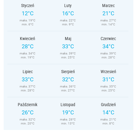
Styczeń
Luty
Marzec
12°C
16°C
21°C
maks. 19°C
maks. 22°C
maks. 27°C
min. 6°C
min. 9°C
min. 14°C
Kwiecień
Maj
Czerwiec
28°C
33°C
34°C
maks. 34°C
maks. 39°C
maks. 39°C
min. 19°C
min. 25°C
min. 28°C
Lipiec
Sierpień
Wrzesień
33°C
32°C
31°C
maks. 37°C
maks. 36°C
maks. 35°C
min. 28°C
min. 27°C
min. 25°C
Październik
Listopad
Grudzień
26°C
19°C
14°C
maks. 32°C
maks. 26°C
maks. 21°C
min. 20°C
min. 13°C
min. 8°C