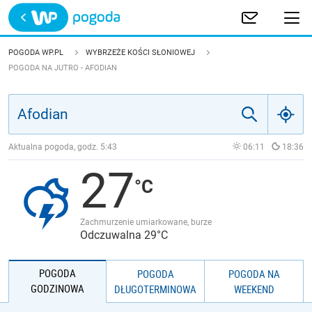
Trwa ładowanie
POLSKA
POGODA WP.PL
WYBRZEŻE KOŚCI SŁONIOWEJ
POGODA NA JUTRO - AFODIAN
EUROPA
ŚWIAT
Aktualna pogoda, godz.
5:43
06:11
18:36
JAKOŚĆ POWIETRZA
27
Zachmurzenie umiarkowane, burze
Odczuwalna 29°C
POGODA
POGODA
POGODA NA
GODZINOWA
DŁUGOTERMINOWA
WEEKEND