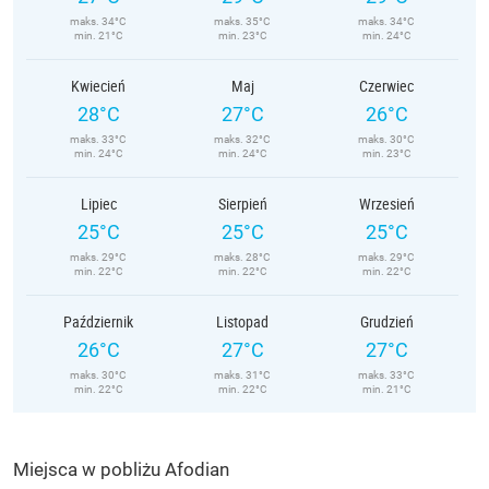
maks. 34°C
maks. 35°C
maks. 34°C
min. 21°C
min. 23°C
min. 24°C
Kwiecień
Maj
Czerwiec
28°C
27°C
26°C
maks. 33°C
maks. 32°C
maks. 30°C
min. 24°C
min. 24°C
min. 23°C
Lipiec
Sierpień
Wrzesień
25°C
25°C
25°C
maks. 29°C
maks. 28°C
maks. 29°C
min. 22°C
min. 22°C
min. 22°C
Październik
Listopad
Grudzień
26°C
27°C
27°C
maks. 30°C
maks. 31°C
maks. 33°C
min. 22°C
min. 22°C
min. 21°C
Miejsca w pobliżu Afodian