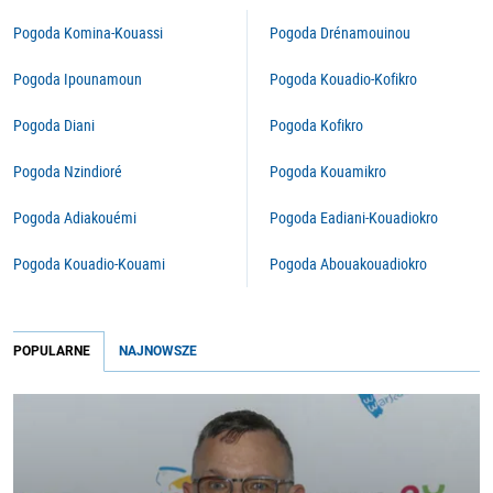
Pogoda Komina-Kouassi
Pogoda Drénamouinou
Pogoda Ipounamoun
Pogoda Kouadio-Kofikro
Pogoda Diani
Pogoda Kofikro
Pogoda Nzindioré
Pogoda Kouamikro
Pogoda Adiakouémi
Pogoda Eadiani-Kouadiokro
Pogoda Kouadio-Kouami
Pogoda Abouakouadiokro
POPULARNE
NAJNOWSZE