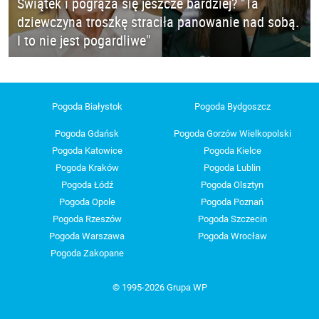
Świątek i pogrąża się jeszcze bardziej? "Ta
dziewczyna troszkę straciła panowanie nad sobą.
I to nie jest pogardliwe"
Pogoda Białystok
Pogoda Bydgoszcz
Pogoda Gdańsk
Pogoda Gorzów Wielkopolski
Pogoda Katowice
Pogoda Kielce
Pogoda Kraków
Pogoda Lublin
Pogoda Łódź
Pogoda Olsztyn
Pogoda Opole
Pogoda Poznań
Pogoda Rzeszów
Pogoda Szczecin
Pogoda Warszawa
Pogoda Wrocław
Pogoda Zakopane
© 1995-2026 Grupa WP