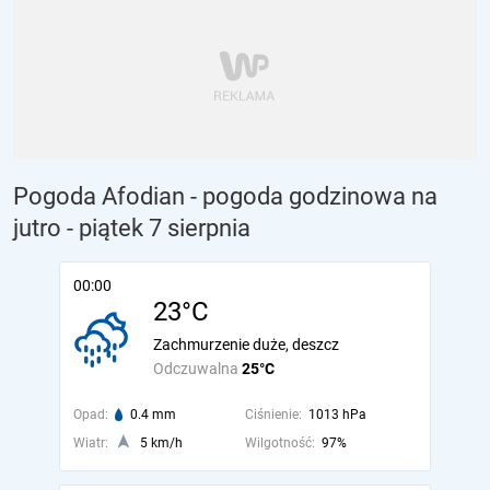
Pogoda Afodian - pogoda godzinowa na
jutro
- piątek 7 sierpnia
00:00
23°C
Zachmurzenie duże, deszcz
Odczuwalna
25°C
Opad:
0.4 mm
Ciśnienie:
1013 hPa
Wiatr:
5 km/h
Wilgotność:
97%