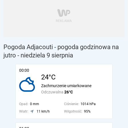
Pogoda Adjacouti - pogoda godzinowa na
jutro
- niedziela 9 sierpnia
00:00
24°C
Zachmurzenie umiarkowane
Odczuwalna
26°C
Opad:
0 mm
Ciśnienie:
1014 hPa
Wiatr:
11 km/h
Wilgotność:
95%