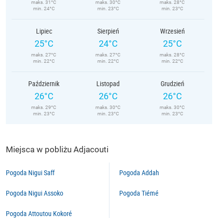
maks. 31°C
maks. 30°C
maks. 28°C
min. 24°C
min. 23°C
min. 23°C
Lipiec
Sierpień
Wrzesień
25°C
24°C
25°C
maks. 27°C
maks. 27°C
maks. 28°C
min. 22°C
min. 22°C
min. 22°C
Październik
Listopad
Grudzień
26°C
26°C
26°C
maks. 29°C
maks. 30°C
maks. 30°C
min. 23°C
min. 23°C
min. 23°C
Miejsca w pobliżu Adjacouti
Pogoda Nigui Saff
Pogoda Addah
Pogoda Nigui Assoko
Pogoda Tiémé
Pogoda Attoutou Kokoré