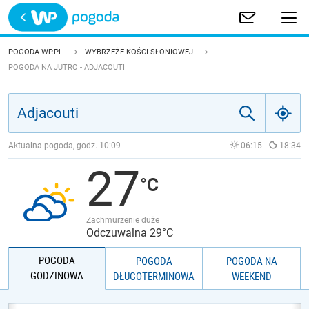
Trwa ładowanie
POLSKA
POGODA WP.PL
WYBRZEŻE KOŚCI SŁONIOWEJ
POGODA NA JUTRO - ADJACOUTI
EUROPA
ŚWIAT
Aktualna pogoda, godz.
10:09
06:15
18:34
JAKOŚĆ POWIETRZA
27
Zachmurzenie duże
Odczuwalna 29°C
POGODA
POGODA
POGODA NA
GODZINOWA
DŁUGOTERMINOWA
WEEKEND