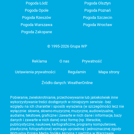
Pogoda Łódź
Pogoda Olsztyn
Pogoda Opole
Pogoda Poznań
Pogoda Rzeszów
Pogoda Szczecin
Pogoda Warszawa
Pogoda Wrocław
Pogoda Zakopane
© 1995-2026 Grupa WP
Reklama
O nas
Prywatność
Ustawienia prywatności
Regulamin
Mapa strony
Źródło danych: WeatherOnline
Pobieranie, zwielokrotnianie, przechowywanie lub jakiekolwiek inne
wykorzystywanie treści dostępnych w niniejszym serwisie - bez
względu na ich charakter i sposób wyrażenia (w szczególności lecz nie
wyłącznie: słowne, słowno-muzyczne, muzyczne, audiowizualne,
audialne, tekstowe, graficzne i zawarte w nich dane i informacje, bazy
danych i zawarte w nich dane) oraz formę (np. literackie,
publicystyczne, naukowe, kartograficzne, programy komputerowe,
plastyczne, fotograficzne) wymaga uprzedniej i jednoznacznej zgody
Wirtualna Polska Media Spółka Akcyjna z siedzibą w Warszawie,