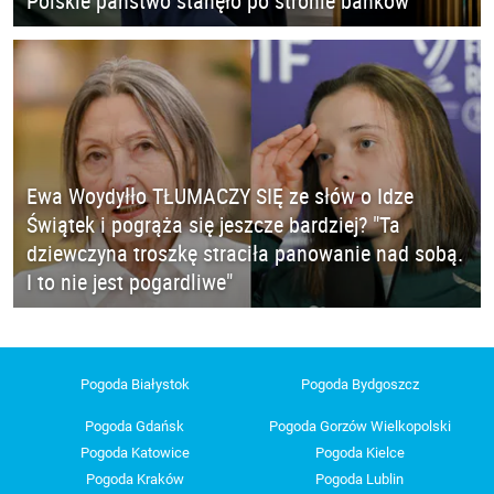
Polskie państwo stanęło po stronie banków
Ewa Woydyłło TŁUMACZY SIĘ ze słów o Idze
Świątek i pogrąża się jeszcze bardziej? "Ta
dziewczyna troszkę straciła panowanie nad sobą.
I to nie jest pogardliwe"
Pogoda Białystok
Pogoda Bydgoszcz
Pogoda Gdańsk
Pogoda Gorzów Wielkopolski
Pogoda Katowice
Pogoda Kielce
Pogoda Kraków
Pogoda Lublin