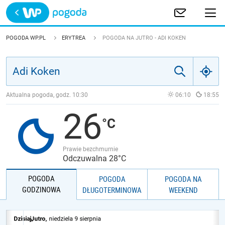
Trwa ładowanie
POLSKA
POGODA WP.PL
ERYTREA
POGODA NA JUTRO - ADI KOKEN
EUROPA
ŚWIAT
Aktualna pogoda, godz.
10:30
06:10
18:55
26
JAKOŚĆ POWIETRZA
Prawie bezchmurnie
Odczuwalna 28°C
POGODA
POGODA
POGODA NA
GODZINOWA
DŁUGOTERMINOWA
WEEKEND