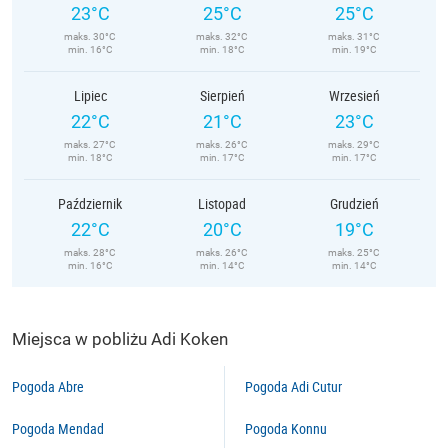
23°C
25°C
25°C
maks. 30°C
maks. 32°C
maks. 31°C
min. 16°C
min. 18°C
min. 19°C
Lipiec
Sierpień
Wrzesień
22°C
21°C
23°C
maks. 27°C
maks. 26°C
maks. 29°C
min. 18°C
min. 17°C
min. 17°C
Październik
Listopad
Grudzień
22°C
20°C
19°C
maks. 28°C
maks. 26°C
maks. 25°C
min. 16°C
min. 14°C
min. 14°C
Miejsca w pobliżu Adi Koken
Pogoda Abre
Pogoda Adi Cutur
Pogoda Mendad
Pogoda Konnu