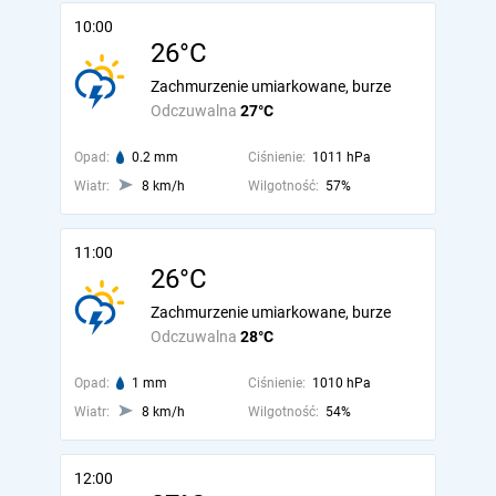
10:00
26°C
Zachmurzenie umiarkowane, burze
Odczuwalna
27°C
Opad:
0.2 mm
Ciśnienie:
1011 hPa
Wiatr:
8 km/h
Wilgotność:
57%
11:00
26°C
Zachmurzenie umiarkowane, burze
Odczuwalna
28°C
Opad:
1 mm
Ciśnienie:
1010 hPa
Wiatr:
8 km/h
Wilgotność:
54%
12:00