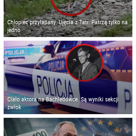
Chłopiec przyłapany. Ujęcia z Tatr. Patrzą tylko na
jedno
Ciało aktora na Bachledówce. Są wyniki sekcji
zwłok