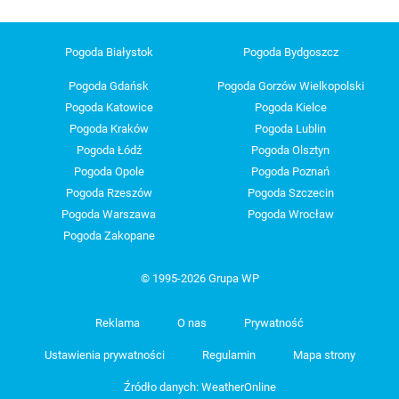
Pogoda Białystok
Pogoda Bydgoszcz
Pogoda Gdańsk
Pogoda Gorzów Wielkopolski
Pogoda Katowice
Pogoda Kielce
Pogoda Kraków
Pogoda Lublin
Pogoda Łódź
Pogoda Olsztyn
Pogoda Opole
Pogoda Poznań
Pogoda Rzeszów
Pogoda Szczecin
Pogoda Warszawa
Pogoda Wrocław
Pogoda Zakopane
© 1995-2026 Grupa WP
Reklama
O nas
Prywatność
Ustawienia prywatności
Regulamin
Mapa strony
Źródło danych: WeatherOnline