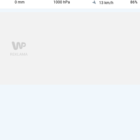
0 mm
1000 hPa
86%
13 km/h