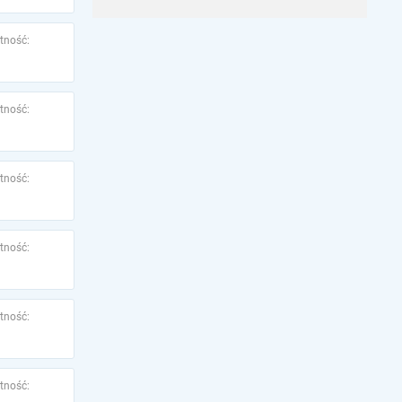
tność:
tność:
tność:
tność:
tność:
tność: