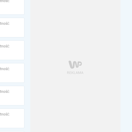
tność:
tność:
tność:
tność:
tność:
tność: