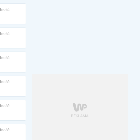
tność:
tność:
tność:
tność:
tność:
tność: