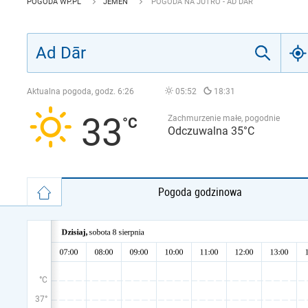
POGODA WP.PL
JEMEN
POGODA NA JUTRO - AD DĀR
Aktualna pogoda, godz.
6:26
05:52
18:31
33
Zachmurzenie małe, pogodnie
Odczuwalna 35°C
Pogoda godzinowa
°C
37°