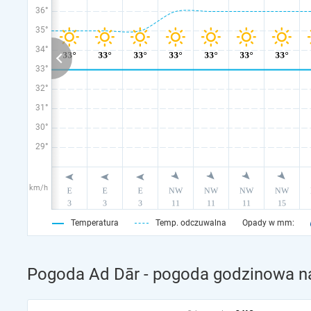
36°
35°
34°
33°
32°
31°
30°
29°
km/h
Temperatura
Temp. odczuwalna
Opady w mm:
Pogoda Ad Dār - pogoda godzinowa na