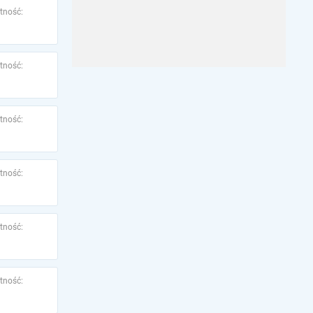
tność:
tność:
tność:
tność:
tność:
tność: