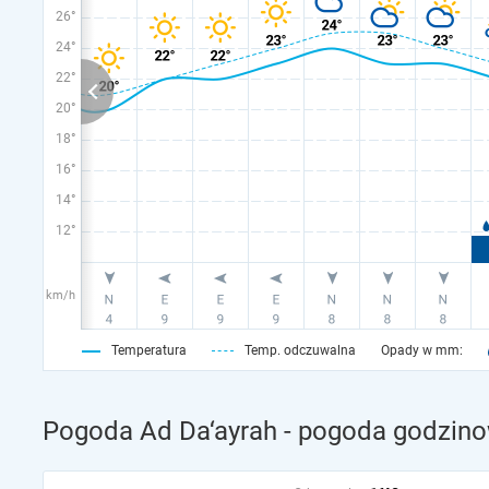
26°
24°
22°
20°
18°
16°
14°
12°
km/h
Temperatura
Temp. odczuwalna
Opady w mm:
Pogoda Ad Da‘ayrah - pogoda godzino