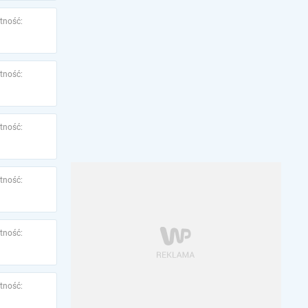
tność:
tność:
tność:
tność:
tność:
tność: