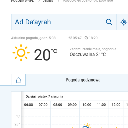
POGODA WP.PL
JEMEN
POGODA NA JUTRO - AD DA‘AYRAH
Aktualna pogoda, godz.
5:38
05:47
18:29
20
Zachmurzenie małe, pogodnie
Odczuwalna 21°C
Pogoda godzinowa
°C
28°