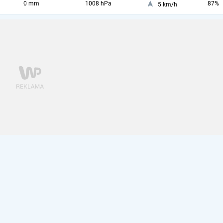
0 mm
1008 hPa
87%
5 km/h