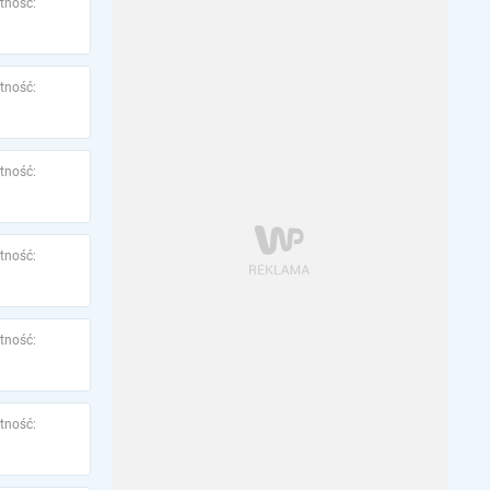
tność:
tność:
tność:
tność:
tność:
tność: