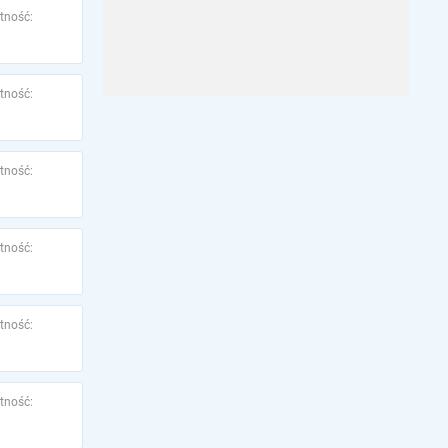
tność:
tność:
tność:
tność:
tność:
tność: