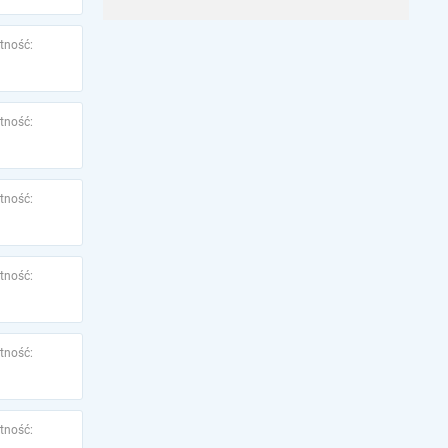
tność:
tność:
tność:
tność:
tność:
tność: