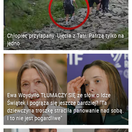
Chłopiec przyłapany. Ujęcia z Tatr. Patrzą tylko na
jedno
Ewa Woydyłło TŁUMACZY SIĘ ze słów o Idze
Świątek i pogrąża się jeszcze bardziej? "Ta
dziewczyna troszkę straciła panowanie nad sobą.
I to nie jest pogardliwe"