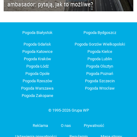
ambasador: pytają, jak to możliwe?
Pogoda Białystok
Pogoda Bydgoszcz
Pogoda Gdańsk
Pogoda Gorzów Wielkopolski
Pogoda Katowice
Pogoda Kielce
Pogoda Kraków
Pogoda Lublin
Pogoda Łódź
Pogoda Olsztyn
Pogoda Opole
Pogoda Poznań
Pogoda Rzeszów
Pogoda Szczecin
Pogoda Warszawa
Pogoda Wrocław
Pogoda Zakopane
© 1995-2026 Grupa WP
Reklama
O nas
Prywatność
Ustawienia prywatności
Regulamin
Mapa strony