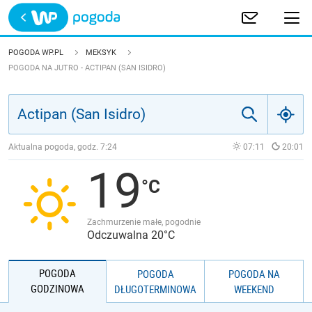
Trwa ładowanie
POLSKA
POGODA WP.PL
MEKSYK
POGODA NA JUTRO - ACTIPAN (SAN ISIDRO)
EUROPA
ŚWIAT
Aktualna pogoda, godz.
7:24
07:11
20:01
JAKOŚĆ POWIETRZA
19
Zachmurzenie małe, pogodnie
Odczuwalna 20°C
POGODA
POGODA
POGODA NA
GODZINOWA
DŁUGOTERMINOWA
WEEKEND