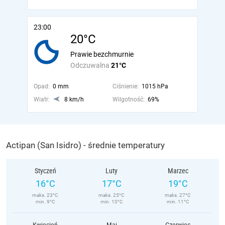
23:00
20°C
Prawie bezchmurnie
Odczuwalna
21°C
Opad:
0 mm
Ciśnienie:
1015 hPa
Wiatr:
8 km/h
Wilgotność:
69%
Actipan (San Isidro) - średnie temperatury
Styczeń
Luty
Marzec
16°C
17°C
19°C
maks. 23°C
maks. 25°C
maks. 27°C
min. 9°C
min. 10°C
min. 11°C
Kwiecień
Maj
Czerwiec