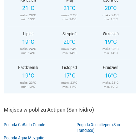
21°C
21°C
20°C
maks. 28°C
maks. 27°C
maks. 24°C
min. 13°C
min. 14°C
min. 15°C
Lipiec
Sierpień
Wrzesień
19°C
20°C
19°C
maks. 24°C
maks. 24°C
maks. 23°C
min. 14°C
min. 14°C
min. 14°C
Październik
Listopad
Grudzień
19°C
17°C
16°C
maks. 23°C
maks. 23°C
maks. 23°C
min. 13°C
min. 11°C
min. 10°C
Miejsca w pobliżu Actipan (San Isidro)
Pogoda Cañada Grande
Pogoda Xochiltepec (San
Francisco)
Pogoda Agua Mezquite