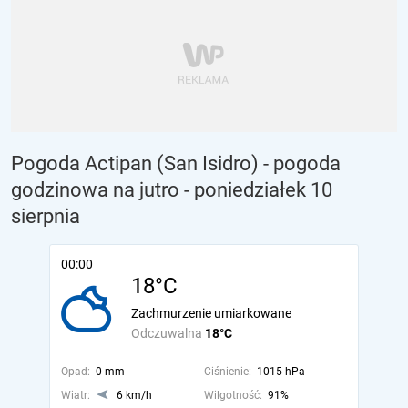
Pogoda Actipan (San Isidro) - pogoda
godzinowa na jutro
- poniedziałek 10
sierpnia
00:00
18°C
Zachmurzenie umiarkowane
Odczuwalna
18°C
Opad:
0 mm
Ciśnienie:
1015 hPa
Wiatr:
6 km/h
Wilgotność:
91%