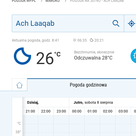
POGODA WP.PL
MAROKO
POGODA NA JUTRO - ACH LAAQAB
Aktualna pogoda, godz.
8:41
06:35
20:21
26
Bezchmurnie, słonecznie
Odczuwalna 28°C
Pogoda godzinowa
°C
38°