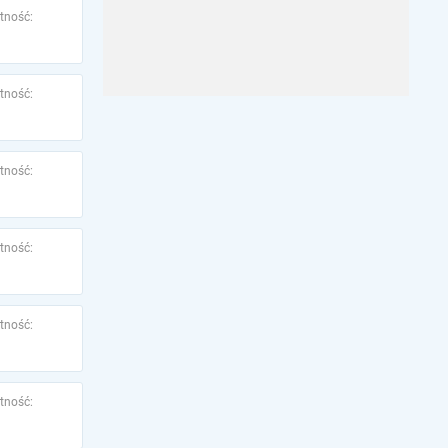
tność:
tność:
tność:
tność:
tność:
tność: