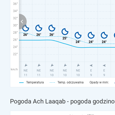
36°
34°
32°
30°
28°
26°
24°
22°
km/h
Temperatura
Temp. odczuwalna
Opady w mm:
Pogoda Ach Laaqab - pogoda godzino