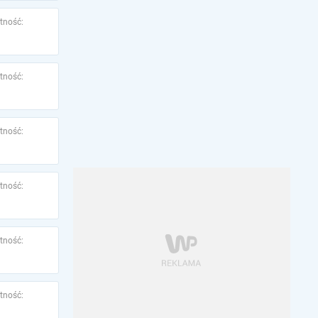
tność:
tność:
tność:
tność:
tność:
tność: