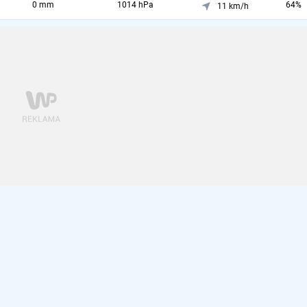
0 mm
1014 hPa
64%
11 km/h