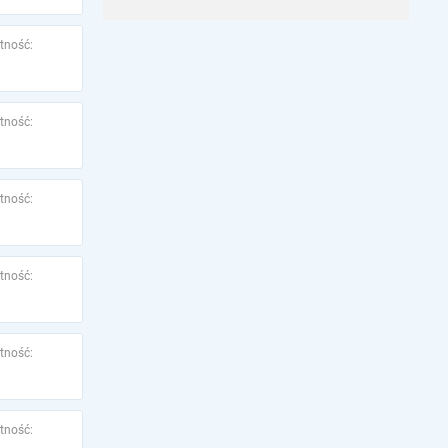
tność:
tność:
tność:
tność:
tność:
tność: