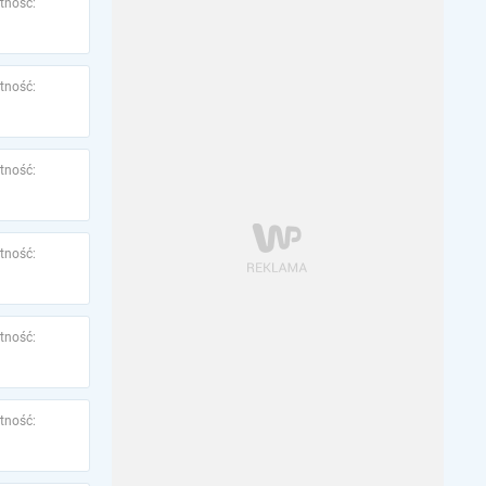
tność:
tność:
tność:
tność:
tność:
tność: