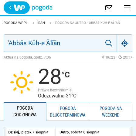
Trwa ładowanie
POLSKA
POGODA WP.PL
IRAN
POGODA NA JUTRO - ‘ABBĀS KŪH-E ĀLĪĀN
EUROPA
ŚWIAT
Aktualna pogoda, godz.
7:06
06:23
20:17
28
JAKOŚĆ POWIETRZA
Prawie bezchmurnie
Odczuwalna 31°C
POGODA
POGODA
POGODA NA
GODZINOWA
DŁUGOTERMINOWA
WEEKEND