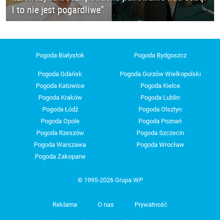
I to nie jest pogardliwe"
Pogoda Białystok
Pogoda Bydgoszcz
Pogoda Gdańsk
Pogoda Gorzów Wielkopolski
Pogoda Katowice
Pogoda Kielce
Pogoda Kraków
Pogoda Lublin
Pogoda Łódź
Pogoda Olsztyn
Pogoda Opole
Pogoda Poznań
Pogoda Rzeszów
Pogoda Szczecin
Pogoda Warszawa
Pogoda Wrocław
Pogoda Zakopane
© 1995-2026 Grupa WP
Reklama
O nas
Prywatność