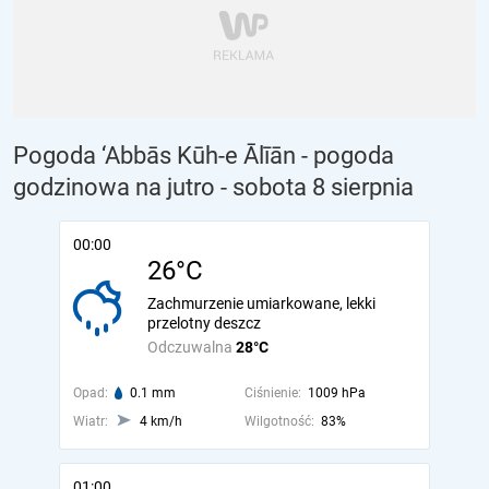
Pogoda ‘Abbās Kūh-e Ālīān - pogoda
godzinowa na jutro
- sobota 8 sierpnia
00:00
26°C
Zachmurzenie umiarkowane, lekki
przelotny deszcz
Odczuwalna
28°C
Opad:
0.1 mm
Ciśnienie:
1009 hPa
Wiatr:
4 km/h
Wilgotność:
83%
01:00