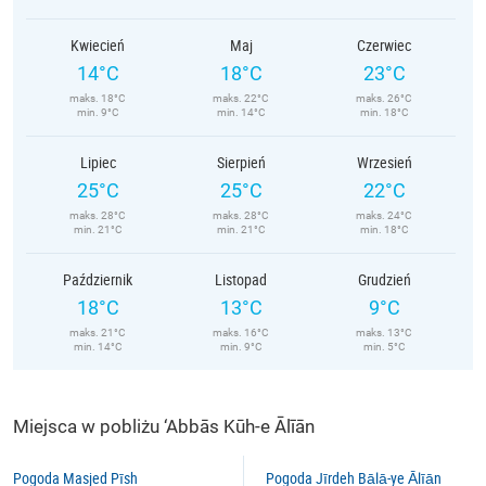
Kwiecień
Maj
Czerwiec
14°C
18°C
23°C
maks. 18°C
maks. 22°C
maks. 26°C
min. 9°C
min. 14°C
min. 18°C
Lipiec
Sierpień
Wrzesień
25°C
25°C
22°C
maks. 28°C
maks. 28°C
maks. 24°C
min. 21°C
min. 21°C
min. 18°C
Październik
Listopad
Grudzień
18°C
13°C
9°C
maks. 21°C
maks. 16°C
maks. 13°C
min. 14°C
min. 9°C
min. 5°C
Miejsca w pobliżu ‘Abbās Kūh-e Ālīān
Pogoda Masjed Pīsh
Pogoda Jīrdeh Bālā-ye Ālīān