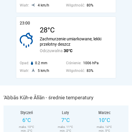
Wiatr:
4 km/h
Wilgotność:
80%
23:00
28°C
Zachmurzenie umiarkowane, lekki
przelotny deszcz
Odczuwalna
30°C
Opad:
0.2 mm
Ciśnienie:
1006 hPa
Wiatr:
5 km/h
Wilgotność:
83%
‘Abbās Kūh-e Ālīān - średnie temperatury
Styczeń
Luty
Marzec
6°C
7°C
10°C
maks. 10°C
maks. 11°C
maks. 14°C
min. 2°C
min. 2°C
min. 5°C