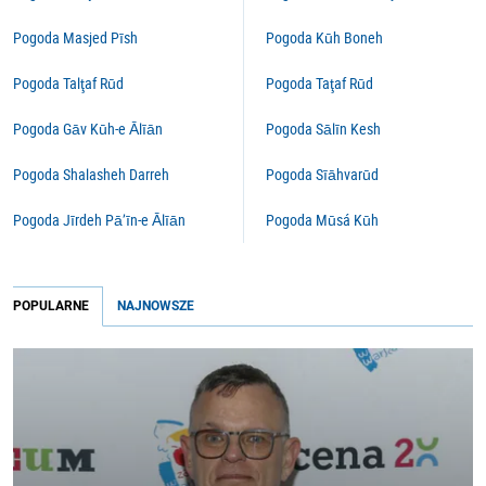
Pogoda Masjed Pīsh
Pogoda Kūh Boneh
Pogoda Talţaf Rūd
Pogoda Taţaf Rūd
Pogoda Gāv Kūh-e Ālīān
Pogoda Sālīn Kesh
Pogoda Shalasheh Darreh
Pogoda Sīāhvarūd
Pogoda Jīrdeh Pā’īn-e Ālīān
Pogoda Mūsá Kūh
POPULARNE
NAJNOWSZE