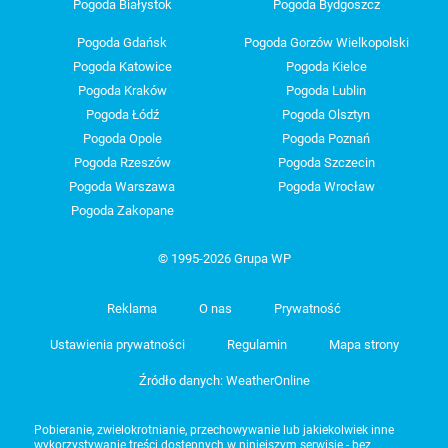
Pogoda Białystok
Pogoda Bydgoszcz
Pogoda Gdańsk
Pogoda Gorzów Wielkopolski
Pogoda Katowice
Pogoda Kielce
Pogoda Kraków
Pogoda Lublin
Pogoda Łódź
Pogoda Olsztyn
Pogoda Opole
Pogoda Poznań
Pogoda Rzeszów
Pogoda Szczecin
Pogoda Warszawa
Pogoda Wrocław
Pogoda Zakopane
© 1995-2026 Grupa WP
Reklama
O nas
Prywatność
Ustawienia prywatności
Regulamin
Mapa strony
Źródło danych: WeatherOnline
Pobieranie, zwielokrotnianie, przechowywanie lub jakiekolwiek inne
wykorzystywanie treści dostępnych w niniejszym serwisie - bez