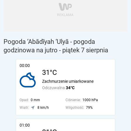
Pogoda ‘Abādīyah ‘Ulyā - pogoda
godzinowa na jutro
- piątek 7 sierpnia
00:00
31°C
Zachmurzenie umiarkowane
Odczuwalna
34°C
Opad:
0 mm
Ciśnienie:
1000 hPa
Wiatr:
8 km/h
Wilgotność:
79%
01:00