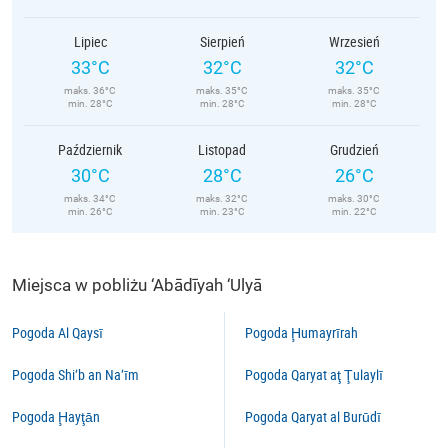
Lipiec
Sierpień
Wrzesień
33°C
32°C
32°C
maks. 36°C
maks. 35°C
maks. 35°C
min. 28°C
min. 28°C
min. 28°C
Październik
Listopad
Grudzień
30°C
28°C
26°C
maks. 34°C
maks. 32°C
maks. 30°C
min. 26°C
min. 23°C
min. 22°C
Miejsca w pobliżu ‘Abādīyah ‘Ulyā
Pogoda Al Qaysī
Pogoda Ḩumayrīrah
Pogoda Shi‘b an Na‘īm
Pogoda Qaryat aţ Ţulaylī
Pogoda Ḩayţān
Pogoda Qaryat al Burūdī