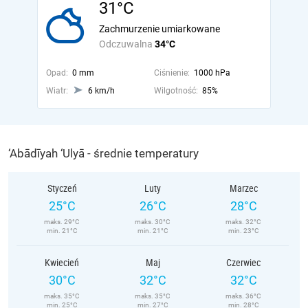
31°C
Zachmurzenie umiarkowane
Odczuwalna
34°C
Opad:
0 mm
Ciśnienie:
1000 hPa
Wiatr:
6 km/h
Wilgotność:
85%
‘Abādīyah ‘Ulyā - średnie temperatury
Styczeń
Luty
Marzec
25°C
26°C
28°C
maks. 29°C
maks. 30°C
maks. 32°C
min. 21°C
min. 21°C
min. 23°C
Kwiecień
Maj
Czerwiec
30°C
32°C
32°C
maks. 35°C
maks. 35°C
maks. 36°C
min. 25°C
min. 27°C
min. 28°C