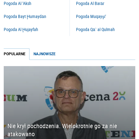
Pogoda Al ‘Aksh
Pogoda Al Barār
Pogoda Bayt Ḩumaydān
Pogoda Muqayşi‘
Pogoda Al Ḩujayfah
Pogoda Qā` al Qulmah
POPULARNE
NAJNOWSZE
Nie krył pochodzenia. Wielokrotnie go za nie
atakowano