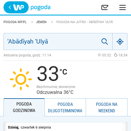
Trwa ładowanie
POLSKA
POGODA WP.PL
JEMEN
POGODA NA JUTRO - ‘ABĀDĪYAH ‘ULYĀ
EUROPA
ŚWIAT
Aktualna pogoda, godz.
11:14
05:52
18:34
33
JAKOŚĆ POWIETRZA
Bezchmurnie, słonecznie
Odczuwalna 36°C
POGODA
POGODA
POGODA NA
GODZINOWA
DŁUGOTERMINOWA
WEEKEND