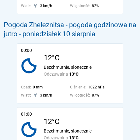
Wiatr:
3 km/h
Wilgotność:
82%
Pogoda Zheleznitsa - pogoda godzinowa na
jutro
- poniedziałek 10 sierpnia
00:00
12°C
Bezchmurnie, słonecznie
Odczuwalna
13°C
Opad:
0 mm
Ciśnienie:
1022 hPa
Wiatr:
3 km/h
Wilgotność:
87%
01:00
12°C
Bezchmurnie, słonecznie
Odczuwalna
13°C