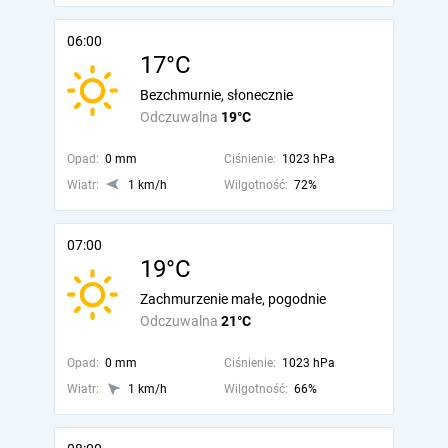
06:00
17°C
Bezchmurnie, słonecznie
Odczuwalna
19°C
Opad:
0 mm
Ciśnienie:
1023 hPa
Wiatr:
1 km/h
Wilgotność:
72%
07:00
19°C
Zachmurzenie małe, pogodnie
Odczuwalna
21°C
Opad:
0 mm
Ciśnienie:
1023 hPa
Wiatr:
1 km/h
Wilgotność:
66%