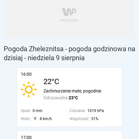
Pogoda Zheleznitsa - pogoda godzinowa na
dzisiaj
- niedziela 9 sierpnia
16:00
22°C
Zachmurzenie małe, pogodnie
Odczuwalna
23°C
Opad:
0 mm
Ciśnienie:
1019 hPa
Wiatr:
8 km/h
Wilgotność:
51%
17:00