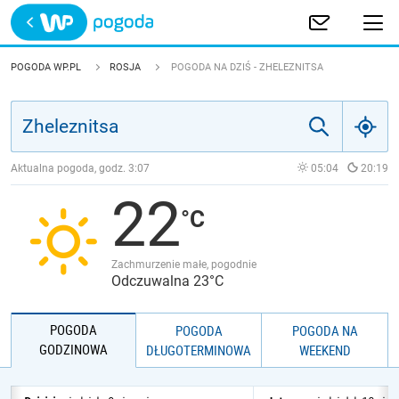
Trwa ładowanie
POLSKA
POGODA WP.PL
ROSJA
POGODA NA DZIŚ - ZHELEZNITSA
EUROPA
ŚWIAT
Aktualna pogoda, godz.
3:07
05:04
20:19
22
JAKOŚĆ POWIETRZA
Zachmurzenie małe, pogodnie
Odczuwalna 23°C
POGODA
POGODA
POGODA NA
GODZINOWA
DŁUGOTERMINOWA
WEEKEND