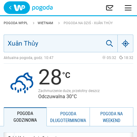
Trwa ładowanie
POLSKA
POGODA WP.PL
WIETNAM
POGODA NA DZIŚ - XUÂN THỦY
EUROPA
ŚWIAT
Aktualna pogoda, godz.
10:47
05:32
18:32
28
JAKOŚĆ POWIETRZA
Zachmurzenie duże, przelotny deszcz
Odczuwalna 30°C
POGODA
POGODA
POGODA NA
GODZINOWA
DŁUGOTERMINOWA
WEEKEND