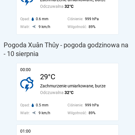
Odczuwalna
32°C
Opad:
0.6 mm
Ciśnienie:
999 hPa
Wiatr:
9 km/h
Wilgotność:
89%
Pogoda Xuân Thủy - pogoda godzinowa na
- 10 sierpnia
00:00
29°C
Zachmurzenie umiarkowane, burze
Odczuwalna
32°C
Opad:
0.5 mm
Ciśnienie:
999 hPa
Wiatr:
9 km/h
Wilgotność:
89%
01:00