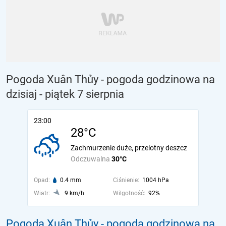
Pogoda Xuân Thủy - pogoda godzinowa na
dzisiaj
- piątek 7 sierpnia
23:00
28°C
Zachmurzenie duże, przelotny deszcz
Odczuwalna
30°C
Opad:
0.4 mm
Ciśnienie:
1004 hPa
Wiatr:
9 km/h
Wilgotność:
92%
Pogoda Xuân Thủy - pogoda godzinowa na