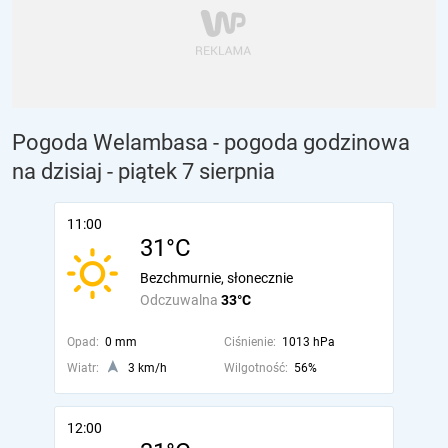
Pogoda Welambasa - pogoda godzinowa
na dzisiaj
- piątek 7 sierpnia
11:00
31°C
Bezchmurnie, słonecznie
Odczuwalna
33°C
Opad:
0 mm
Ciśnienie:
1013 hPa
Wiatr:
3 km/h
Wilgotność:
56%
12:00