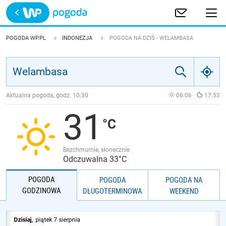
Trwa ładowanie
POLSKA
POGODA WP.PL
INDONEZJA
POGODA NA DZIŚ - WELAMBASA
EUROPA
ŚWIAT
Aktualna pogoda, godz.
10:30
06:06
17:53
31
JAKOŚĆ POWIETRZA
Bezchmurnie, słonecznie
Odczuwalna 33°C
POGODA
POGODA
POGODA NA
GODZINOWA
DŁUGOTERMINOWA
WEEKEND