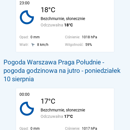
23:00
18°C
Bezchmurnie, słonecznie
Odczuwalna
18°C
Opad:
0 mm
Ciśnienie:
1018 hPa
Wiatr:
8 km/h
Wilgotność:
59%
Pogoda Warszawa Praga Południe -
pogoda godzinowa na jutro
- poniedziałek
10 sierpnia
00:00
17°C
Bezchmurnie, słonecznie
Odczuwalna
17°C
Opad:
0 mm
Ciśnienie:
1017 hPa