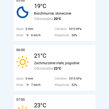
05:00
19°C
Bezchmurnie, słonecznie
Odczuwalna
20°C
Opad:
0 mm
Ciśnienie:
1015 hPa
Wiatr:
6 km/h
Wilgotność:
54%
06:00
21°C
Zachmurzenie małe, pogodnie
Odczuwalna
22°C
Opad:
0 mm
Ciśnienie:
1015 hPa
Wiatr:
7 km/h
Wilgotność:
52%
07:00
23°C