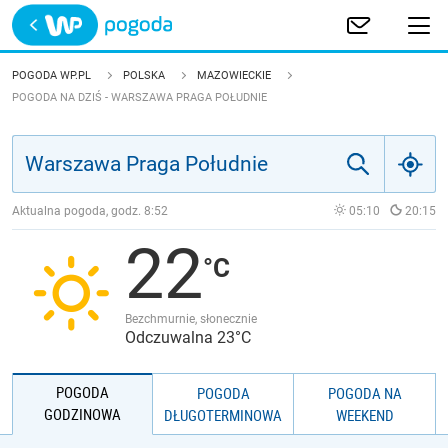
Trwa ładowanie
POLSKA
POGODA WP.PL
POLSKA
MAZOWIECKIE
POGODA NA DZIŚ - WARSZAWA PRAGA POŁUDNIE
EUROPA
ŚWIAT
Aktualna pogoda, godz.
8:52
05:10
20:15
JAKOŚĆ POWIETRZA
22
Bezchmurnie, słonecznie
Odczuwalna 23°C
POGODA
POGODA
POGODA NA
GODZINOWA
DŁUGOTERMINOWA
WEEKEND