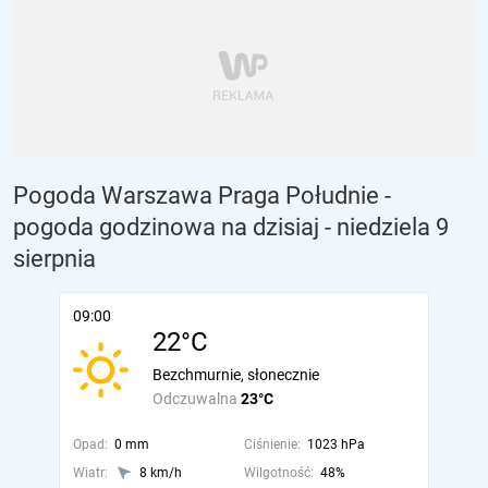
Pogoda Warszawa Praga Południe -
pogoda godzinowa na dzisiaj
- niedziela 9
sierpnia
09:00
22°C
Bezchmurnie, słonecznie
Odczuwalna
23°C
Opad:
0 mm
Ciśnienie:
1023 hPa
Wiatr:
8 km/h
Wilgotność:
48%