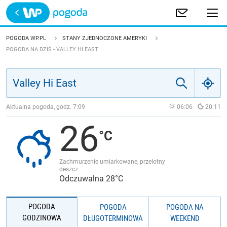
Trwa ładowanie
POLSKA
POGODA WP.PL
STANY ZJEDNOCZONE AMERYKI
POGODA NA DZIŚ - VALLEY HI EAST
EUROPA
ŚWIAT
Aktualna pogoda, godz.
7:09
06:06
20:11
JAKOŚĆ POWIETRZA
26
Zachmurzenie umiarkowane, przelotny
deszcz
Odczuwalna 28°C
POGODA
POGODA
POGODA NA
GODZINOWA
DŁUGOTERMINOWA
WEEKEND