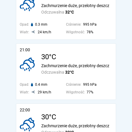
Zachmurzenie duże, przelotny deszcz
Odczuwalna
32°C
Opad:
0.3 mm
Ciśnienie:
995 hPa
Wiatr:
24 km/h
Wilgotność:
78%
21:00
30°C
Zachmurzenie duże, przelotny deszcz
Odczuwalna
32°C
Opad:
0.4 mm
Ciśnienie:
995 hPa
Wiatr:
29 km/h
Wilgotność:
77%
22:00
30°C
Zachmurzenie duże, przelotny deszcz