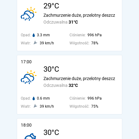
29°C
Zachmurzenie duże, przelotny deszcz
Odczuwalna
31°C
Opad:
3.3 mm
Ciśnienie:
996 hPa
Wiatr:
39 km/h
Wilgotność:
78%
17:00
30°C
Zachmurzenie duże, przelotny deszcz
Odczuwalna
32°C
Opad:
0.6 mm
Ciśnienie:
996 hPa
Wiatr:
39 km/h
Wilgotność:
75%
18:00
30°C