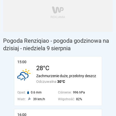
Pogoda Renziqiao - pogoda godzinowa na
dzisiaj
- niedziela 9 sierpnia
15:00
28°C
Zachmurzenie duże, przelotny deszcz
Odczuwalna
30°C
Opad:
0.6 mm
Ciśnienie:
996 hPa
Wiatr:
39 km/h
Wilgotność:
82%
16:00