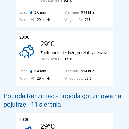
Odczuwalna
32°C
Opad:
2.6 mm
Ciśnienie:
994 hPa
Wiatr:
29 km/h
Wilgotność:
78%
23:00
29°C
Zachmurzenie duże, przelotny deszcz
Odczuwalna
32°C
Opad:
0.4 mm
Ciśnienie:
994 hPa
Wiatr:
29 km/h
Wilgotność:
79%
Pogoda Renziqiao - pogoda godzinowa na
pojutrze
- 11 sierpnia
00:00
29°C