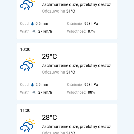
Zachmurzenie duże, przelotny deszcz
Odczuwalna
31°C
Opad:
0.5 mm
Ciśnienie:
993 hPa
Wiatr:
27 km/h
Wilgotność:
87%
10:00
29°C
Zachmurzenie duże, przelotny deszcz
Odczuwalna
31°C
Opad:
2.9 mm
Ciśnienie:
993 hPa
Wiatr:
27 km/h
Wilgotność:
88%
11:00
28°C
Zachmurzenie duże, przelotny deszcz
Odczuwalna
31°C