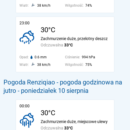
Wiatr:
38 km/h
Wilgotność:
74%
23:00
30°C
Zachmurzenie duże, przelotny deszcz
Odczuwalna
33°C
Opad:
0.6 mm
Ciśnienie:
994 hPa
Wiatr:
38 km/h
Wilgotność:
75%
Pogoda Renziqiao - pogoda godzinowa na
jutro
- poniedziałek 10 sierpnia
00:00
30°C
Zachmurzenie duże, miejscowe ulewy
Odczuwalna
33°C