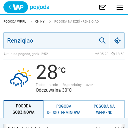
Trwa ładowanie
POLSKA
POGODA WP.PL
CHINY
POGODA NA DZIŚ - RENZIQIAO
EUROPA
ŚWIAT
Aktualna pogoda, godz.
2:52
05:23
18:50
28
JAKOŚĆ POWIETRZA
Zachmurzenie duże, przelotny deszcz
Odczuwalna 30°C
POGODA
POGODA
POGODA NA
GODZINOWA
DŁUGOTERMINOWA
WEEKEND