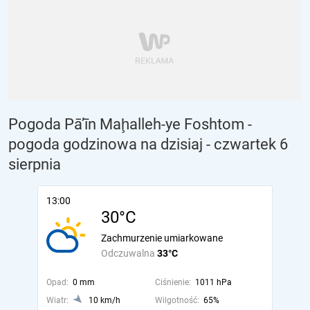
Pogoda Pā’īn Maḩalleh-ye Foshtom -
pogoda godzinowa na dzisiaj
- czwartek 6
sierpnia
13:00
30°C
Zachmurzenie umiarkowane
Odczuwalna
33°C
Opad:
0 mm
Ciśnienie:
1011 hPa
Wiatr:
10 km/h
Wilgotność:
65%