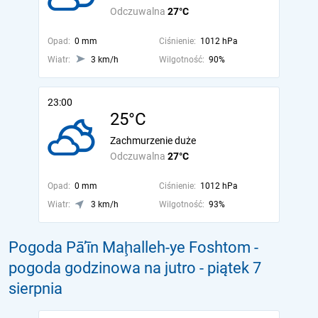
Odczuwalna
27°C
Opad:
0 mm
Ciśnienie:
1012 hPa
Wiatr:
3 km/h
Wilgotność:
90%
23:00
25°C
Zachmurzenie duże
Odczuwalna
27°C
Opad:
0 mm
Ciśnienie:
1012 hPa
Wiatr:
3 km/h
Wilgotność:
93%
Pogoda Pā’īn Maḩalleh-ye Foshtom -
pogoda godzinowa na jutro
- piątek 7
sierpnia