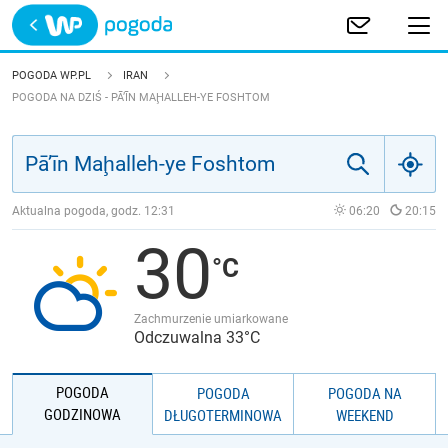
Trwa ładowanie
POLSKA
POGODA WP.PL
IRAN
POGODA NA DZIŚ - PĀ’ĪN MAḨALLEH-YE FOSHTOM
EUROPA
ŚWIAT
Aktualna pogoda, godz.
12:31
06:20
20:15
JAKOŚĆ POWIETRZA
30
Zachmurzenie umiarkowane
Odczuwalna 33°C
POGODA
POGODA
POGODA NA
GODZINOWA
DŁUGOTERMINOWA
WEEKEND