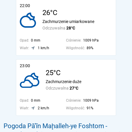
22:00
26°C
Zachmurzenie umiarkowane
Odczuwalna
28°C
Opad:
0 mm
Ciśnienie:
1009 hPa
Wiatr:
1 km/h
Wilgotność:
89%
23:00
25°C
Zachmurzenie duże
Odczuwalna
27°C
Opad:
0 mm
Ciśnienie:
1009 hPa
Wiatr:
2 km/h
Wilgotność:
91%
Pogoda Pā’īn Maḩalleh-ye Foshtom -