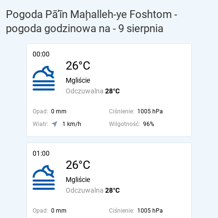
Pogoda Pā’īn Maḩalleh-ye Foshtom -
pogoda godzinowa na
- 9 sierpnia
00:00
26°C
Mgliście
Odczuwalna
28°C
Opad:
0 mm
Ciśnienie:
1005 hPa
Wiatr:
1 km/h
Wilgotność:
96%
01:00
26°C
Mgliście
Odczuwalna
28°C
Opad:
0 mm
Ciśnienie:
1005 hPa