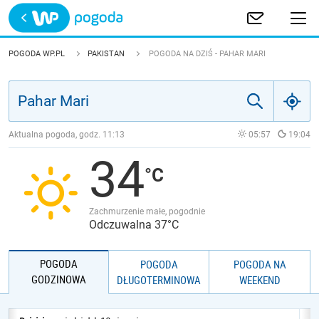
Trwa ładowanie
POLSKA
POGODA WP.PL
PAKISTAN
POGODA NA DZIŚ - PAHAR MARI
EUROPA
ŚWIAT
Aktualna pogoda, godz.
11:13
05:57
19:04
34
JAKOŚĆ POWIETRZA
Zachmurzenie małe, pogodnie
Odczuwalna 37°C
POGODA
POGODA
POGODA NA
GODZINOWA
DŁUGOTERMINOWA
WEEKEND