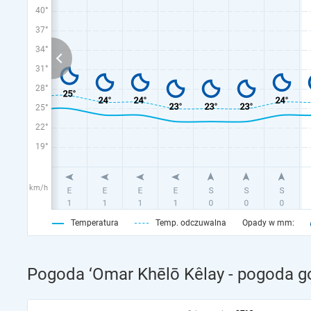
40°
37°
34°
31°
28°
25°
22°
19°
km/h
Temperatura
Temp. odczuwalna
Opady w mm:
Pogoda ‘Omar Khēlō Kêlay - pogoda g