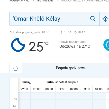
POGODA WP.PL
AFGANISTAN
POGODA NA DZIŚ - ‘OMAR KHĒLŌ KÊL
Aktualna pogoda, godz.
10:06
05:04
18:47
25
Prawie bezchmurnie
Odczuwalna 27°C
Pogoda godzinowa
°C
43°