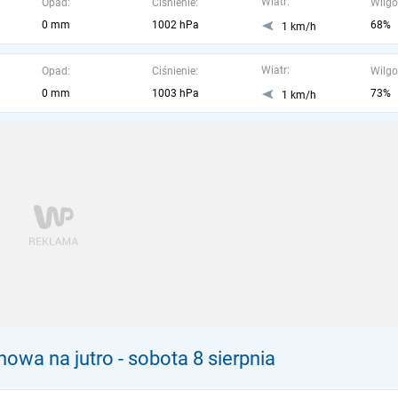
Wiatr:
Opad:
Ciśnienie:
Wilgo
0 mm
1002 hPa
68%
1 km/h
Wiatr:
Opad:
Ciśnienie:
Wilgo
0 mm
1003 hPa
73%
1 km/h
nowa na jutro
- sobota 8 sierpnia