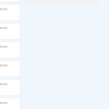
tność:
tność:
tność:
tność:
tność:
tność: