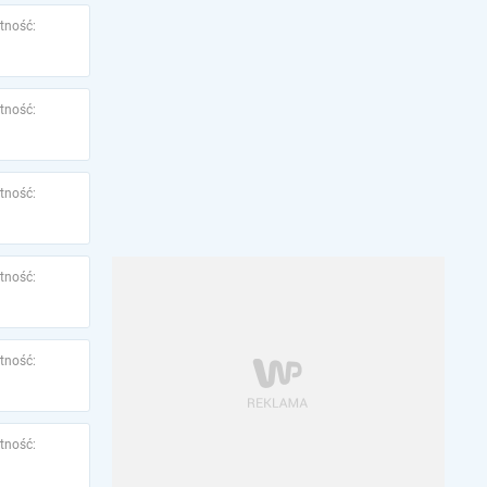
tność:
tność:
tność:
tność:
tność:
tność: