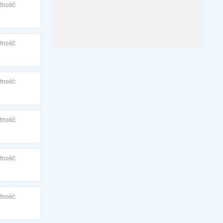
tność:
tność:
tność:
tność:
tność:
tność: