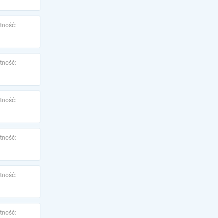
tność:
tność:
tność:
tność:
tność:
tność: