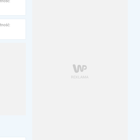
tność:
tność: