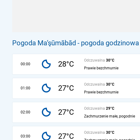
Pogoda Ma‘şūmābād - pogoda godzinowa n
Odczuwalna
30°C
28°C
00:00
Prawie bezchmurnie
Odczuwalna
30°C
27°C
01:00
Prawie bezchmurnie
Odczuwalna
29°C
27°C
02:00
Zachmurzenie małe, pogodnie
Odczuwalna
30°C
27°C
03:00