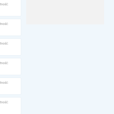
tność:
tność:
tność:
tność:
tność:
tność: