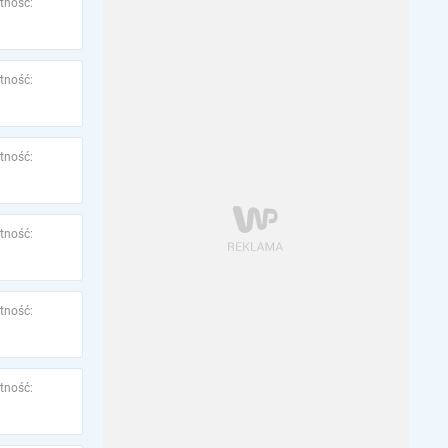
tność:
tność:
tność:
tność:
tność:
tność: