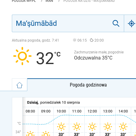
POGODA WP.PL
IRAN
POGODA NA DZIŚ - MA‘ŞŪMĀBĀD
Aktualna pogoda, godz.
7:41
06:15
20:00
32
Zachmurzenie małe, pogodnie
Odczuwalna 35°C
Pogoda godzinowa
°C
34°