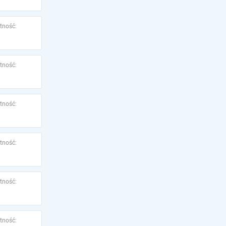
tność:
tność:
tność:
tność:
tność:
tność: