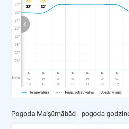
33°
32°
31°
30°
29°
28°
27°
26°
km/h
Temperatura
Temp. odczuwalna
Opady w mm:
Pogoda Ma‘şūmābād - pogoda godzino