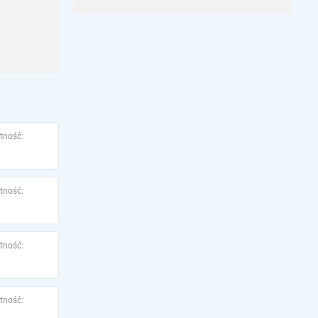
tność:
tność:
tność:
tność: