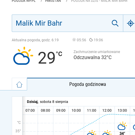
POGODA WP.PL
PAKISTAN
POGODA NA DZIŚ - MALIK MIR BAHR
Aktualna pogoda, godz.
6:19
05:56
19:06
29
Zachmurzenie umiarkowane
Odczuwalna 32°C
Pogoda godzinowa
°C
35°