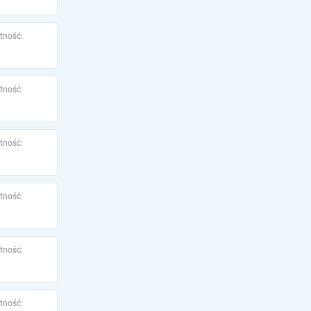
tność:
tność:
tność:
tność:
tność:
tność: