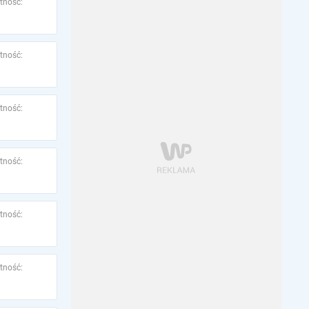
tność:
tność:
tność:
tność:
tność:
tność: