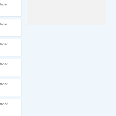
tność:
tność:
tność:
tność:
tność:
tność: