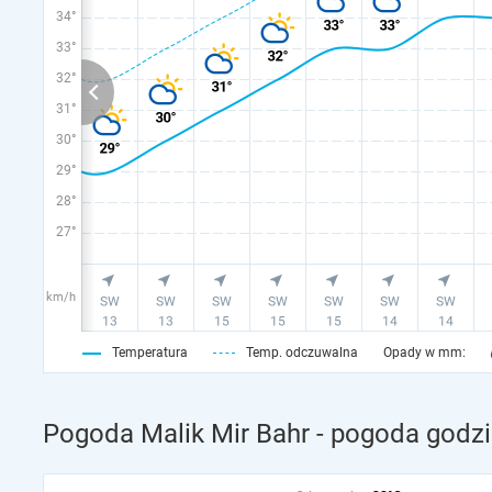
34°
33°
32°
31°
30°
29°
28°
27°
km/h
Temperatura
Temp. odczuwalna
Opady w mm:
Pogoda Malik Mir Bahr - pogoda godzi