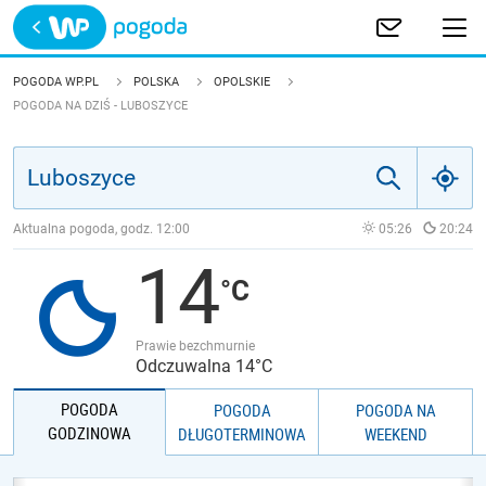
Trwa ładowanie
POLSKA
POGODA WP.PL
POLSKA
OPOLSKIE
POGODA NA DZIŚ - LUBOSZYCE
EUROPA
ŚWIAT
Aktualna pogoda, godz.
12:00
05:26
20:24
JAKOŚĆ POWIETRZA
14
Prawie bezchmurnie
Odczuwalna 14°C
POGODA
POGODA
POGODA NA
GODZINOWA
DŁUGOTERMINOWA
WEEKEND