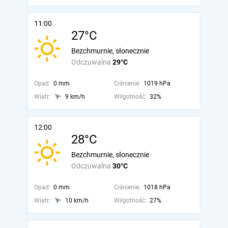
11:00
27°C
Bezchmurnie, słonecznie
Odczuwalna
29°C
Opad:
0 mm
Ciśnienie:
1019 hPa
Wiatr:
9 km/h
Wilgotność:
32%
12:00
28°C
Bezchmurnie, słonecznie
Odczuwalna
30°C
Opad:
0 mm
Ciśnienie:
1018 hPa
Wiatr:
10 km/h
Wilgotność:
27%