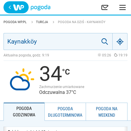
Trwa ładowanie
POLSKA
POGODA WP.PL
TURCJA
POGODA NA DZIŚ - KAYNAKKÖY
EUROPA
ŚWIAT
Aktualna pogoda, godz.
9:19
05:26
19:19
34
JAKOŚĆ POWIETRZA
Zachmurzenie umiarkowane
Odczuwalna 37°C
POGODA
POGODA
POGODA NA
GODZINOWA
DŁUGOTERMINOWA
WEEKEND