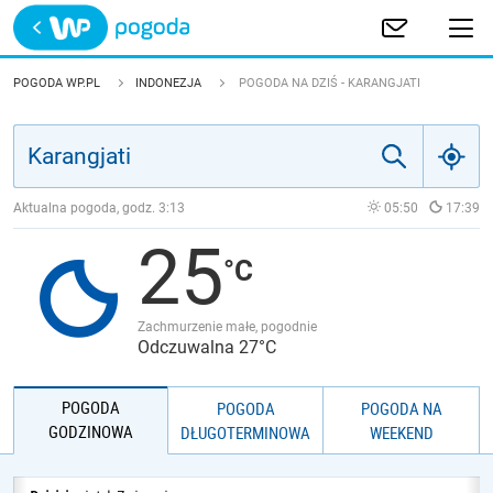
Trwa ładowanie
POLSKA
POGODA WP.PL
INDONEZJA
POGODA NA DZIŚ - KARANGJATI
EUROPA
ŚWIAT
Aktualna pogoda, godz.
3:13
05:50
17:39
25
JAKOŚĆ POWIETRZA
Zachmurzenie małe, pogodnie
Odczuwalna 27°C
POGODA
POGODA
POGODA NA
GODZINOWA
DŁUGOTERMINOWA
WEEKEND