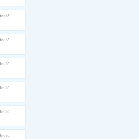
tność:
tność:
tność:
tność:
tność:
tność: