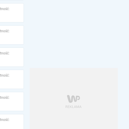
tność:
tność:
tność:
tność:
tność:
tność: