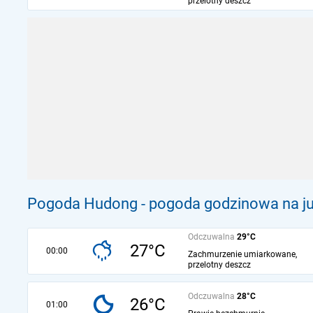
przelotny deszcz
Pogoda Hudong - pogoda godzinowa na ju
Odczuwalna
29°C
27°C
00:00
Zachmurzenie umiarkowane,
przelotny deszcz
Odczuwalna
28°C
26°C
01:00