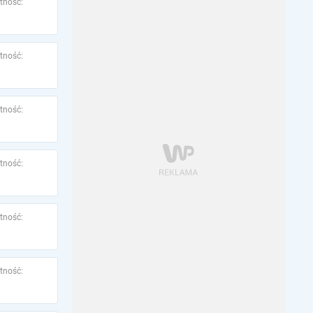
tność:
tność:
tność:
tność:
tność:
tność: