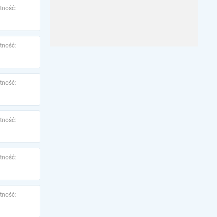
tność:
tność:
tność:
tność:
tność:
tność: