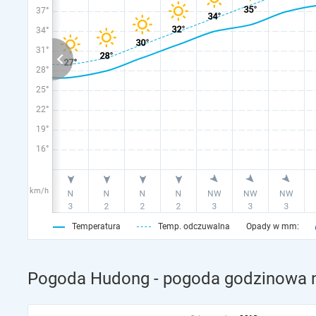
37°
34°
31°
28°
25°
22°
19°
16°
km/h
Temperatura
Temp. odczuwalna
Opady w mm:
Pogoda Hudong - pogoda godzinowa n