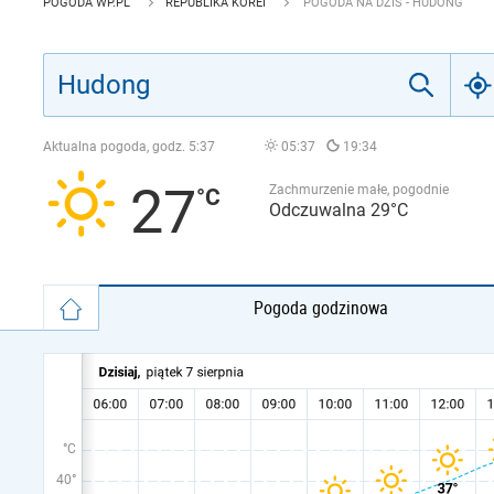
POGODA WP.PL
REPUBLIKA KOREI
POGODA NA DZIŚ - HUDONG
Aktualna pogoda, godz.
5:37
05:37
19:34
27
Zachmurzenie małe, pogodnie
Odczuwalna 29°C
Pogoda godzinowa
°C
40°